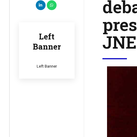
deba
pres
JNE
Left
Banner
Left Banner