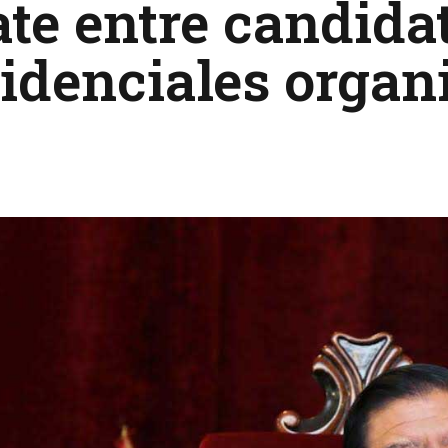
te entre candida
idenciales organ