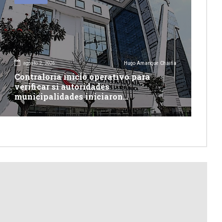
agosto 2, 2026
Hugo Amanque Chaiña
Contraloría inició operativo para
verificar si autoridades
municipalidades iniciaron
descolmatación de quebradas y ríos
ante Fenómeno del Niño