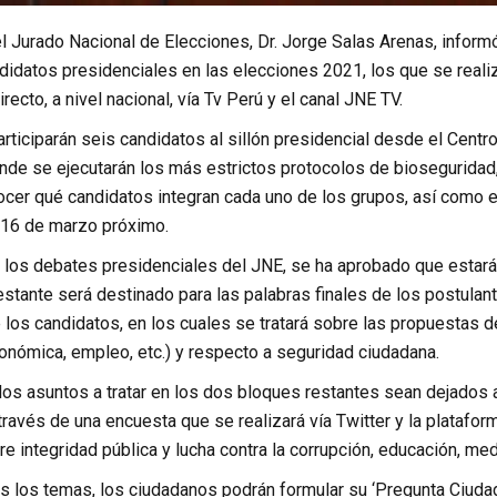
l Jurado Nacional de Elecciones, Dr. Jorge Salas Arenas, inform
ndidatos presidenciales en las elecciones 2021, los que se real
recto, a nivel nacional, vía Tv Perú y el canal JNE TV.
rticiparán seis candidatos al sillón presidencial desde el Centr
nde se ejecutarán los más estrictos protocolos de bioseguridad, 
ocer qué candidatos integran cada uno de los grupos, así como e
l 16 de marzo próximo.
e los debates presidenciales del JNE, se ha aprobado que estará
restante será destinado para las palabras finales de los postul
 los candidatos, en los cuales se tratará sobre las propuestas d
onómica, empleo, etc.) y respecto a seguridad ciudadana.
os asuntos a tratar en los dos bloques restantes sean dejados a
través de una encuesta que se realizará vía Twitter y la platafo
re integridad pública y lucha contra la corrupción, educación, m
s los temas, los ciudadanos podrán formular su ‘Pregunta Ciuda