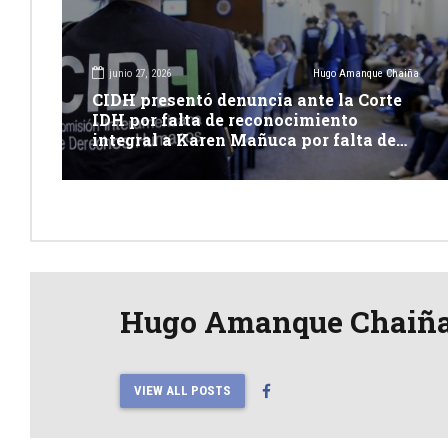
junio 27, 2026
Hugo Amanque Chaiña
CIDH presentó denuncia ante la Corte
IDH por falta de reconocimiento
integral a Karen Mañuca por falta de
reconocimiento integral a su identidad
de genero
Hugo Amanque Chaiñ
VIEW ALL POSTS