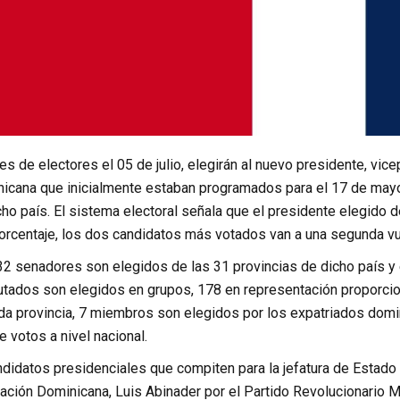
s de electores el 05 de julio, elegirán al nuevo presidente, vi
icana que inicialmente estaban programados para el 17 de mayo
ho país. El sistema electoral señala que el presidente elegido 
orcentaje, los dos candidatos más votados van a una segunda vue
 32 senadores son elegidos de las 31 provincias de dicho país y 
tados son elegidos en grupos, 178 en representación proporciona
da provincia, 7 miembros son elegidos por los expatriados domin
 votos a nivel nacional.
ndidatos presidenciales que compiten para la jefatura de Estado
ración Dominicana, Luis Abinader por el Partido Revolucionario 