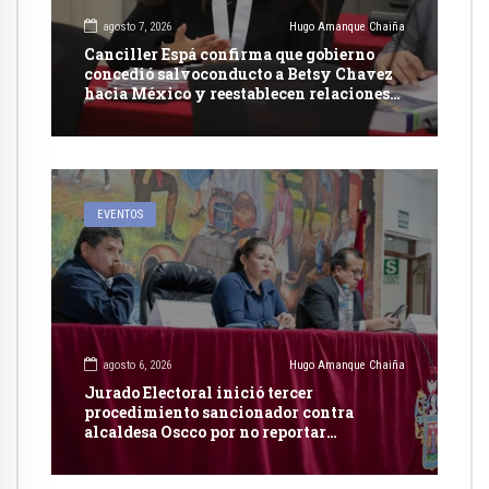
agosto 7, 2026
Hugo Amanque Chaiña
Canciller Espá confirma que gobierno
concedió salvoconducto a Betsy Chavez
hacia México y reestablecen relaciones
con dicho país
EVENTOS
agosto 6, 2026
Hugo Amanque Chaiña
Jurado Electoral inició tercer
procedimiento sancionador contra
alcaldesa Oscco por no reportar
publicidad estatal