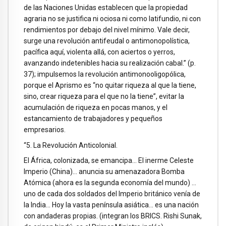
de las Naciones Unidas establecen que la propiedad
agraria no se justifica ni ociosa ni como latifundio, ni con
rendimientos por debajo del nivel mínimo. Vale decir,
surge una revolución antifeudal o antimonopolística,
pacífica aquí, violenta allá, con aciertos o yerros,
avanzando indetenibles hacia su realización cabal.” (p.
37); impulsemos la revolución antimonooligopólica,
porque el Aprismo es “no quitar riqueza al que la tiene,
sino, crear riqueza para el que no la tiene”, evitar la
acumulación de riqueza en pocas manos, y el
estancamiento de trabajadores y pequeños
empresarios.
“5. La Revolución Anticolonial.
El África, colonizada, se emancipa… El inerme Celeste
Imperio (China)… anuncia su amenazadora Bomba
Atómica (ahora es la segunda economía del mundo) …
uno de cada dos soldados del Imperio británico venía de
la India… Hoy la vasta península asiática… es una nación
con andaderas propias. (integran los BRICS. Rishi Sunak,