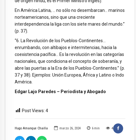
de origen hindú, es el Primer Ministro inglés).
En América Latina, … no sólo no desembarcan… marinos
norteamericanos, sino que una creciente
interdependencia la liga con los siete mares del mundo.”
(p. 37).
“6. La Revolución de los Pueblos-Continentes…
enrumbando, con altibajos e intermitencias, hacia la
coexistencia pacífica… Es la revolución en las categorías
nacionales, que condiciona el concepto de soberanía, y
abre las puertas a la Era de los Pueblos-Continentes.” (p.
37 y 38). Ejemplos: Unión Europea, África y Latino o Indo
América.
Edgar Lajo Paredes – Periodista y Abogado
Post Views:
4
Hugo Amanque Chaiña
marzo 26, 2024
6
min
4