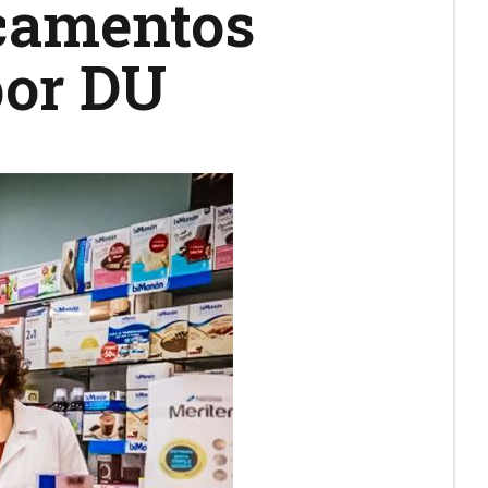
camentos
por DU