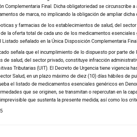
ón Complementaria Final. Dicha obligatoriedad se circunscribe 
amentos de marca, no implicando la obligación de ampliar dicha o
oticas y farmacias de los establecimientos de salud, del sector
de la oferta total de cada uno de los medicamentos esenciales
l Listado señalado en la Única Disposición Complementaria Final
cado señala que el incumplimiento de lo dispuesto por parte de 
 de salud, del sector privado, constituye infracción administrat
ivas Tributarias (UIT). El Decreto de Urgencia tiene vigencia ha
Sector Salud, en un plazo máximo de diez (10) días hábiles de pub
ueba el listado de medicamentos esenciales genéricos en Deno
ermedades que se originen, se transmitan o repercutan en la capa
e imprevisible que sustenta la presente medida; así como los cr
5