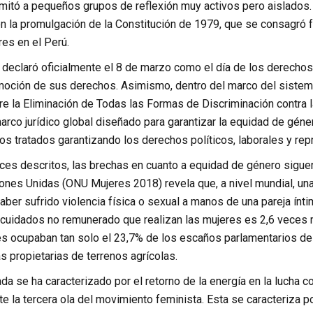
imitó a pequeños grupos de reflexión muy activos pero aislados
on la promulgación de la Constitución de 1979, que se consagró 
es en el Perú.
 declaró oficialmente el 8 de marzo como el día de los derechos
moción de sus derechos. Asimismo, dentro del marco del sistema
 la Eliminación de Todas las Formas de Discriminación contra la 
arco jurídico global diseñado para garantizar la equidad de gé
s tratados garantizando los derechos políticos, laborales y rep
es descritos, las brechas en cuanto a equidad de género siguen 
ones Unidas (ONU Mujeres 2018) revela que, a nivel mundial, un
ber sufrido violencia física o sexual a manos de una pareja ínti
cuidados no remunerado que realizan las mujeres es 2,6 veces 
es ocupaban tan solo el 23,7% de los escaños parlamentarios de
s propietarias de terrenos agrícolas.
da se ha caracterizado por el retorno de la energía en la lucha c
e la tercera ola del movimiento feminista. Esta se caracteriza p