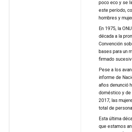
poco eco y se l
este período, c
hombres y mujer
En 1975, la ONU
década a la pro
Convención sobre
bases para un m
firmado sucesivo
Pese a los avanc
informe de Naci
años denunció ha
doméstico y de 
2017, las mujer
total de persona
Esta última déca
que estamos ant