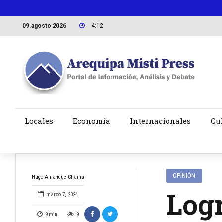
09.agosto 2026
4:12
Locales
Economía
Internacionales
Cu
OPINIÓN
Hugo Amanque Chaiña
Logr
marzo 7, 2024
9
min
9