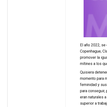
El año 2022, se 
Copenhague, Clar
promover la igu
mítines a los qu
Quisiera detene
momento para ma
feminidad y sus
para conseguir,
eran naturales 
superior a trab