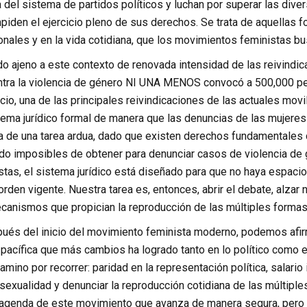
 del sistema de partidos políticos y luchan
por superar las diver
piden el ejercicio pleno de sus derechos. Se trata de aquellas f
nales y en la vida cotidiana, que los movimientos feministas bus
do ajeno a este contexto de renovada intensidad de las reivindica
ntra la violencia de género NI UNA MENOS convocó a 500,000 pe
ncio, una de las principales reivindicaciones de las actuales mov
tema jurídico formal de manera que las denuncias de las mujeres 
ta de una tarea ardua, dado que existen derechos fundamentales 
o imposibles de obtener para denunciar casos de violencia de g
tas, el sistema jurídico está diseñado para que no haya espacio 
orden vigente. Nuestra tarea es, entonces, abrir el debate, alzar
ecanismos que propician la reproducción de las múltiples formas 
ués del inicio del movimiento feminista moderno, podemos afir
 pacífica que más cambios ha logrado tanto en lo político como e
ino por recorrer: paridad en la representación política, salario ig
sexualidad y denunciar la reproducción cotidiana de las múltipl
 agenda de este movimiento que avanza de manera segura, pero n