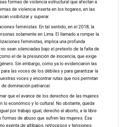
sas formas de violencia estructural que afectan a
ormas de violencia inserta en los hogares, en las
can visibilizar y superar.
ciones feministas. En tal sentido, en el 2018, la
rsonas solamente en Lima. El llamado a romper la
ilizaciones feministas, implica una profunda
no sean silenciadas bajo el pretexto de la falta de
como el de la presunción de inocencia, que exige
énero. Sin embargo, como ya lo evidenciaron las
para las voces de los débiles y para garantizar la
 nuestras voces y encontrar rutas que nos permitan
de dominación patriarcal.
mar que el avance de los derechos de las mujeres
n lo económico y lo cultural. No obstante, queda
ual por trabajo igual, derecho al aborto, a la libre
es formas de abuso que sufren las mujeres. Esa
o exenta de altibajos, retrocesos y tensiones.