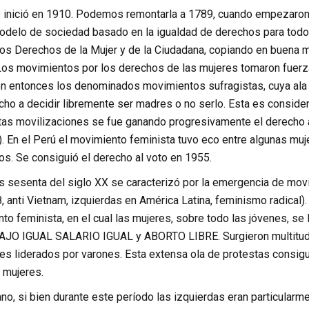
 inició en
1910. Podemos remontarla a 1789, cuando empezaron 
odelo de sociedad basado en la igualdad de derechos para todo
los Derechos de la Mujer y de la Ciudadana, copiando en buena
Los movimientos por los derechos de las mujeres tomaron fuerza 
ron entonces los denominados movimientos sufragistas, cuya ala
cho a decidir libremente ser madres o no serlo. Esta es conside
tas movilizaciones se fue ganando progresivamente el derecho a
. En el Perú el movimiento feminista tuvo eco entre algunas muj
os. Se consiguió el derecho al voto en 1955.
s sesenta del siglo XX se caracterizó por la emergencia de movi
 anti Vietnam, izquierdas en América Latina, feminismo radical)
to feminista, en el cual las mujeres, sobre todo las jóvenes, se
AJO IGUAL SALARIO IGUAL y ABORTO LIBRE. Surgieron multitud 
ces liderados por varones. Esta extensa ola de protestas consig
 mujeres.
no, si bien durante este período las izquierdas eran particularm