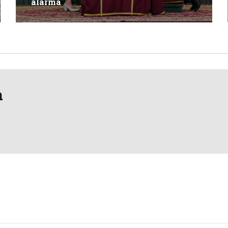
alarma
a