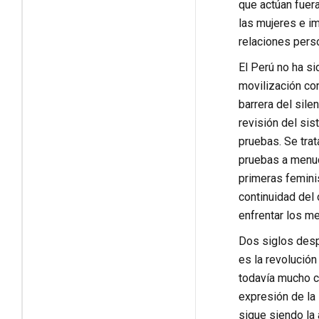
que actúan fuera
las mujeres e im
relaciones perso
El Perú no ha si
movilización co
barrera del sile
revisión del sis
pruebas. Se tra
pruebas a menud
primeras feminis
continuidad del 
enfrentar los m
Dos siglos desp
es la revolución
todavía mucho cam
expresión de la 
sigue siendo la