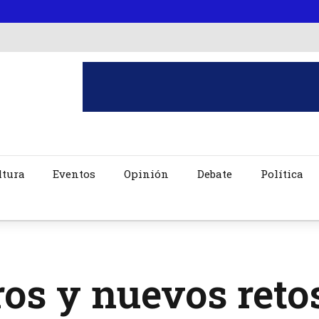
ltura
Eventos
Opinión
Debate
Política
os y nuevos retos