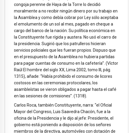
congoja perenne de Haya de la Torre lo decidió
moralmente a no recibir ningún dinero por su trabajo en
la Asamblea y como debía cobrar por Ley sólo aceptaba
el emolumento de un sol al mes, pagado en cheque a
cargo del banco de la nación. Su política económica en
la Constituyente fue rígida y austera. No usó el carro de
la presidencia. Sugirió que los patrulleros hicieran
servicios policiales que les fueran propios. Dispuso que
en el presupuesto de la Asamblea no hubiera partidas
para pagar cuentas de consumo en la cafetería”. (Víctor
Raúl El hombre del siglo XX, Lima 2002, tomo III, pág.
1315), añade: “Había prohibido el consumo de licores
costosos en las ceremonias protocolares; los
asambleístas se vieron obligados a pagar hasta el café
en las sesiones de comisiones”. (1318).
Carlos Roca, también Constituyente, narra: “el Oficial
Mayor del Congreso, Luis Saavedra Chacón, fue a la
oficina de la Presidencia y le dijo al jefe: Presidente, el
gobierno está poniendo a disposición de los señores
miembros de la directiva, automóviles con dotación de