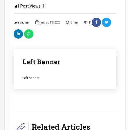
Post Views:
11
pressadmin
marzo 13, 2023
3
min
11
Left Banner
Left Banner
Related Articles