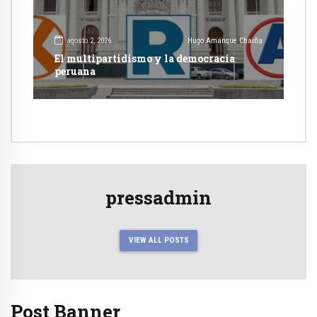
agosto 2, 2026
Hugo Amanque Chaiña
El multipartidismo y la democracia
peruana
pressadmin
VIEW ALL POSTS
Post Banner