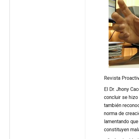
Revista Proacti
El Dr. Jhony Ca
concluir se hiz
también reconoci
norma de creaci
lamentando que e
constituyen mala