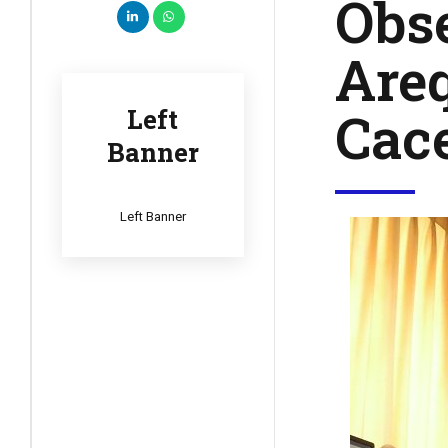
Obse
Areq
Cace
Left
Banner
Left Banner