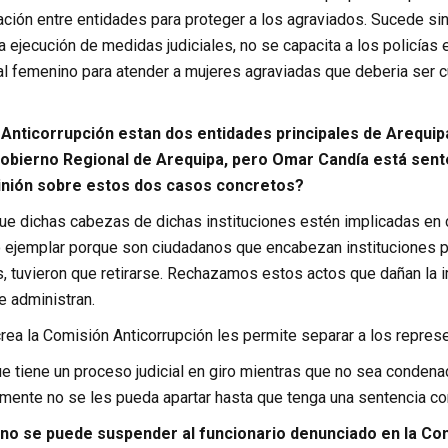
ación entre entidades para proteger a los agraviados. Sucede si
la ejecución de medidas judiciales, no se capacita a los policías
al femenino para atender a mujeres agraviadas que deberia ser c
Anticorrupción estan dos entidades principales de Arequipa,
Gobierno Regional de Arequipa, pero Omar Candía está sente
inión sobre estos dos casos concretos?
ue dichas cabezas de dichas instituciones estén implicadas en c
ejemplar porque son ciudadanos que encabezan instituciones pri
s, tuvieron que retirarse. Rechazamos estos actos que dañan la 
e administran.
rea la Comisión Anticorrupción les permite separar a los represe
que tiene un proceso judicial en giro mientras que no sea conde
lmente no se les pueda apartar hasta que tenga una sentencia co
no se puede suspender al funcionario denunciado en la Co