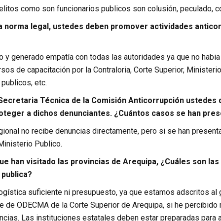
litos como son funcionarios publicos son colusión, peculado, co
a norma legal, ustedes deben promover actividades antico
 y generado empatía con todas las autoridades ya que no habia
ursos de capacitación por la Contraloria, Corte Superior, Minister
 publicos, etc.
 Secretaria Técnica de la Comisión Anticorrupción ustedes 
oteger a dichos denunciantes. ¿Cuántos casos se han pre
ional no recibe denuncias directamente, pero si se han presen
Ministerio Publico.
ue han visitado las provincias de Arequipa, ¿Cuáles son las
 publica?
gística suficiente ni presupuesto, ya que estamos adscritos al 
 de ODECMA de la Corte Superior de Arequipa, si he percibido m
incias. Las instituciones estatales deben estar preparadas para a