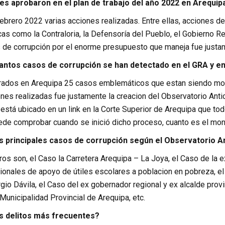
es aprobaron en el plan de trabajo del año 2022 en Arequip
brero 2022 varias acciones realizadas. Entre ellas, acciones de 
as como la Contraloria, la Defensoría del Pueblo, el Gobierno Reg
 de corrupción por el enorme presupuesto que maneja fue justam
antos casos de corrupción se han detectado en el GRA y en
ados en Arequipa 25 casos emblemáticos que estan siendo monit
nes realizadas fue justamente la creacion del Observatorio Anti
stá ubicado en un link en la Corte Superior de Arequipa que tod
ede comprobar cuando se inició dicho proceso, cuanto es el mont
s principales casos de corrupción según el Observatorio A
os son, el Caso la Carretera Arequipa – La Joya, el Caso de la 
ionales de apoyo de útiles escolares a poblacion en pobreza, el
gio Dávila, el Caso del ex gobernador regional y ex alcalde prov
Municipalidad Provincial de Arequipa, etc.
s delitos más frecuentes?