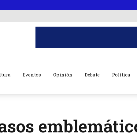
ltura
Eventos
Opinión
Debate
Política
asos emblemático