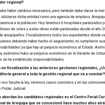
dor regional?
ebe haber cambios necesarios, pero también debe darse la merito
e utilizarse dicha entidad como una agencia de empleos. Arequip
parencia a la poblacion. Hoy tenemos 6 hospitales paralizados 
illones de soles y estas obras están paralizadas desde el año
de arequipeños. Fiscalizáremos todos los expedientes donde v
quienes debiendo haber hecho el seguimiento, no cumplieron sus 
nsabilidades ya que hay un perjuicio económico al Estado. Asimi
a, asimismo hubo un perjuicio económico en la Variante de Uchu
o se ha establecido responsabilidades.
n en fiscalización a las anteriores gestiones regionales, ¿U
itoría general a toda la gestión regional que va a concluir?
e nos faculta la ley, veremos casos concretos y en las comision
o Poder Judicial.
 abordan los candidatos regionales es el Centro Ferial Cerr
nal de Arequipa que se concesionó hace muchos años atrás y