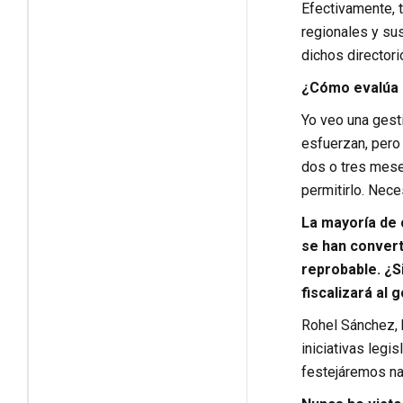
Efectivamente, 
regionales y su
dichos director
¿Cómo evalúa e
Yo veo una gesti
esfuerzan, pero
dos o tres mese
permitirlo. Nec
La mayoría de 
se han convert
reprobable. ¿S
fiscalizará al
Rohel Sánchez, 
iniciativas legi
festejáremos na