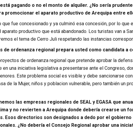
está pagando o no el monto de alquiler. ¿No sería prudente
ara promocionar el aparato productivo de Arequipa entre ell
 que fue concesionado y ya culminó esa concesión, por lo que e
l aparato productivo que está abandonado. Los turistas van a San
aremos el tema de Cerro Juli respetando las instancias correspo
 de ordenanza regional prepara usted como candidata a c
royectos de ordenanza regional que pretende aprobar la defens
 en una iniciativa legislativa a presentarse ante el Congreso, 
enores. Este problema social es visible y debe sancionarse con 
a de la Mujer, niños y poblacion vulnerable, pero también un pro
enemos las empresas regionales de SEAL y EGASA que anual
ima y no revierten a Arequipa donde debería crearse un fo
es. Esos directorios son designados a dedo por el gobierno 
onales. ¿No debería el Consejo Regional aprobar una iniciat