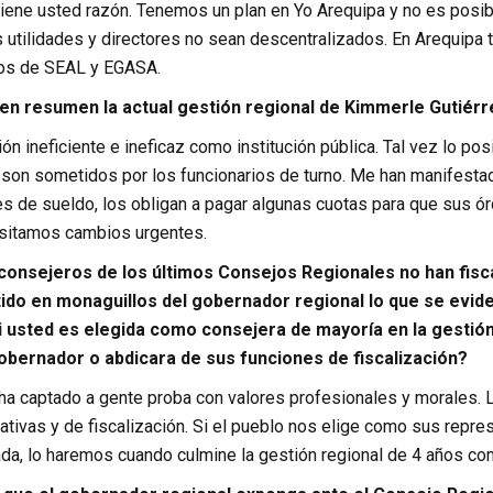
tiene usted razón. Tenemos un plan en Yo Arequipa y no es pos
s utilidades y directores no sean descentralizados. En Arequipa 
ios de SEAL y EGASA.
n resumen la actual gestión regional de Kimmerle Gutiérr
ón ineficiente e ineficaz como institución pública. Tal vez lo pos
 son sometidos por los funcionarios de turno. Me han manifesta
s de sueldo, los obligan a pagar algunas cuotas para que sus 
esitamos cambios urgentes.
consejeros de los últimos Consejos Regionales no han fisca
ido en monaguillos del gobernador regional lo que se evide
i usted es elegida como consejera de mayoría en la gestión
 gobernador o abdicara de sus funciones de fiscalización?
ha captado a gente proba con valores profesionales y morales.
slativas y de fiscalización. Si el pueblo nos elige como sus repr
da, lo haremos cuando culmine la gestión regional de 4 años com