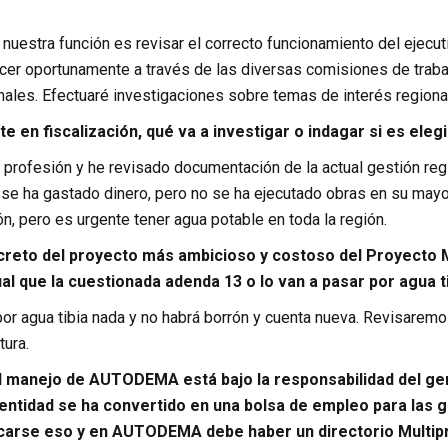
, nuestra función es revisar el correcto funcionamiento del ejecuti
er oportunamente a través de las diversas comisiones de trabajo
onales. Efectuaré investigaciones sobre temas de interés regional
 en fiscalización, qué va a investigar o indagar si es ele
e profesión y he revisado documentación de la actual gestión re
se ha gastado dinero, pero no se ha ejecutado obras en su mayor
n, pero es urgente tener agua potable en toda la región.
creto del proyecto más ambicioso y costoso del Proyecto Ma
ual que la cuestionada adenda 13 o lo van a pasar por agua t
r agua tibia nada y no habrá borrón y cuenta nueva. Revisarem
tura.
 manejo de AUTODEMA está bajo la responsabilidad del ge
 entidad se ha convertido en una bolsa de empleo para las 
carse eso y en AUTODEMA debe haber un directorio Multipr