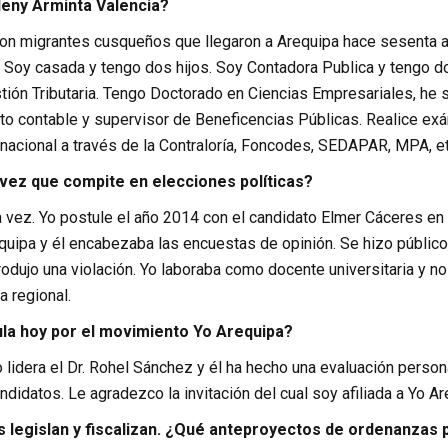
eny Arminta Valencia?
on migrantes cusqueños que llegaron a Arequipa hace sesenta a
 Soy casada y tengo dos hijos. Soy Contadora Publica y tengo do
stión Tributaria. Tengo Doctorado en Ciencias Empresariales, he
rito contable y supervisor de Beneficencias Públicas. Realice e
l nacional a través de la Contraloría, Foncodes, SEDAPAR, MPA, 
 vez que compite en elecciones políticas?
 vez. Yo postule el año 2014 con el candidato Elmer Cáceres en 
equipa y él encabezaba las encuestas de opinión. Se hizo públic
dujo una violación. Yo laboraba como docente universitaria y no 
ta regional.
la hoy por el movimiento Yo Arequipa?
 lidera el Dr. Rohel Sánchez y él ha hecho una evaluación person
didatos. Le agradezco la invitación del cual soy afiliada a Yo Ar
 legislan y fiscalizan. ¿Qué anteproyectos de ordenanzas 