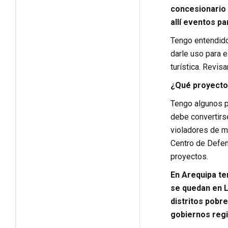
concesionario 
allí eventos p
Tengo entendido
darle uso para e
turística. Revis
¿Qué proyectos
Tengo algunos p
debe convertirse
violadores de m
Centro de Defens
proyectos.
En Arequipa t
se quedan en L
distritos pobr
gobiernos regi