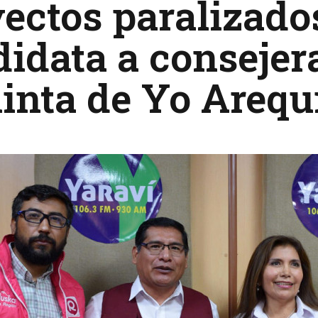
ectos paralizado
idata a conseje
inta de Yo Arequ