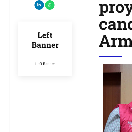
proy
cand
Arm
Left
Banner
Left Banner