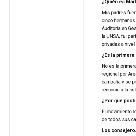
¿Quién es Marl
Mis padres fuer
cinco hermanos.
Auditoria en Ge
la UNSA, fui pe
privadas a nive
¿Es la primera
No es la primera
regional por Ar
campaña y se pro
renuncie a la lis
¿Por qué postu
El movimiento lo
de todos sus can
Los consejeros