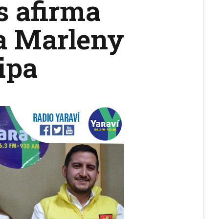
s afirma
ra Marleny
ipa