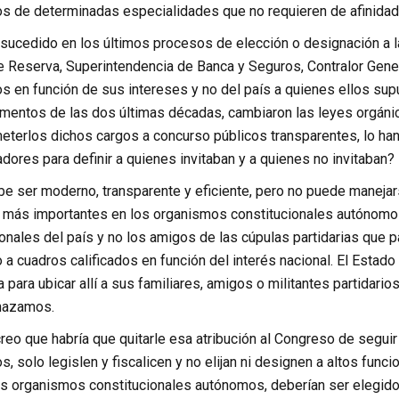
os de determinadas especialidades que no requieren de afinidad 
sucedido en los últimos procesos de elección o designación a la
 Reserva, Superintendencia de Banca y Seguros, Contralor General
ios en función de sus intereses y no del país a quienes ellos su
amentos de las dos últimas décadas, cambiaron las leyes orgán
terlos dichos cargos a concurso públicos transparentes, lo han 
cadores para definir a quienes invitaban y a quienes no invitaban?
e ser moderno, transparente y eficiente, pero no puede manejars
 más importantes en los organismos constitucionales autónomos.
onales del país y no los amigos de las cúpulas partidarias que
a cuadros calificados en función del interés nacional. El Estado 
para ubicar allí a sus familiares, amigos o militantes partidarios
chazamos.
creo que habría que quitarle esa atribución al Congreso de seguir 
os, solo legislen y fiscalicen y no elijan ni designen a altos func
os organismos constitucionales autónomos, deberían ser elegido