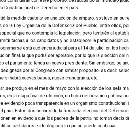
los continuaran con este proceso, desacatando un mandato judic
o Constitucional de Derecho en el país.
itió la medida cautelar en una acción de amparo, sostuvo en su 
s de la Ley Orgánica de la Defensoría del Pueblo, entre ellos, pe
especial que no contempla la legislación, pero también al estab
mitir tachas a los candidatos y no establecer la participación c
rogramarse está audiencia judicial para el 14 de julio, en los h
ución final, la que podrá ser apelable, por lo que la elección de
do el parlamento tenga un nuevo presidente. Sin embargo, se anun
designada por el Congreso con similar propósito, es decir selec
 si habrá nuevas bases, nuevo cronograma, etc.
ar, se produjo en el mes de mayo con la elección de los seis mag
s, en la etapa final de elección, no hubo deliberación pública p
que evidenció poca transparencia en un organismo constitucional
el país. Estos dos hechos de la frustrada elección del Defensor
ponen en evidencia que los padres de la patria, no toman decisión
lítico partidarios e ideológicos lo que no puede continuar.