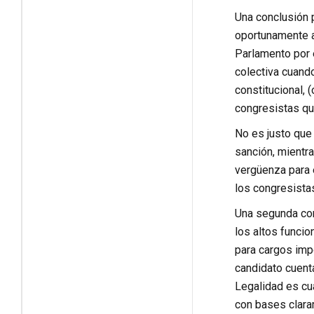
Una conclusión p
oportunamente al
Parlamento por e
colectiva cuando
constitucional, 
congresistas qu
No es justo que
sanción, mientra
vergüenza para e
los congresista
Una segunda conc
los altos funcio
para cargos impo
candidato cuenta
Legalidad es cu
con bases clara