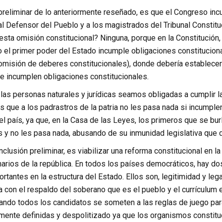
reliminar de lo anteriormente reseñado, es que el Congreso incu
 Defensor del Pueblo y a los magistrados del Tribunal Constituci
sta omisión constitucional? Ninguna, porque en la Constitución, 
 el primer poder del Estado incumple obligaciones constituciona
(omisión de deberes constitucionales), donde debería establecer
e incumplen obligaciones constitucionales.
 las personas naturales y jurídicas seamos obligadas a cumplir 
s que a los padrastros de la patria no les pasa nada si incumpl
l país, ya que, en la Casa de las Leyes, los primeros que se burl
s y no les pasa nada, abusando de su inmunidad legislativa que 
lusión preliminar, es viabilizar una reforma constitucional en la
narios de la república. En todos los países democráticos, hay d
rtantes en la estructura del Estado. Ellos son, legitimidad y leg
 con el respaldo del soberano que es el pueblo y el currículum 
ando todos los candidatos se someten a las reglas de juego par
mente definidas y despolitizado ya que los organismos constit