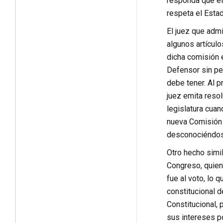
responda que el
respeta el Estad
El juez que adm
algunos artículo
dicha comisión 
Defensor sin per
debe tener. Al p
juez emita resol
legislatura cuan
nueva Comisión 
desconociéndose
Otro hecho simil
Congreso, quiene
fue al voto, lo 
constitucional d
Constitucional, 
sus intereses po