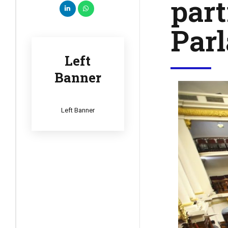
part
Par
Left
Banner
Left Banner