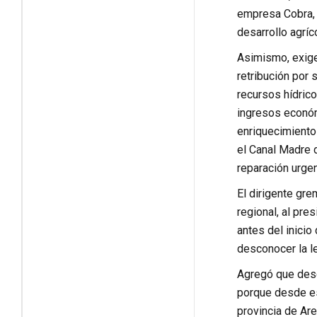
empresa Cobra, 
desarrollo agríc
Asimismo, exige
retribución por
recursos hídrico
ingresos económ
enriquecimiento
el Canal Madre d
reparación urgen
El dirigente gr
regional, al pr
antes del inici
desconocer la l
Agregó que desd
porque desde es
provincia de Ar