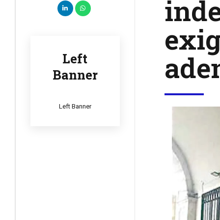
inde
exig
aden
Left
Banner
Left Banner