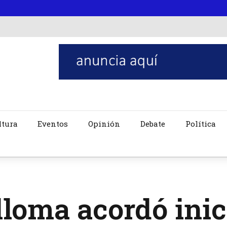
ltura
Eventos
Opinión
Debate
Política
loma acordó inic