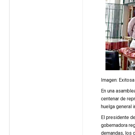
Imagen: Exitosa
En una asamblea
centenar de rep
huelga general 
El presidente d
gobernadora regi
demandas, los ca