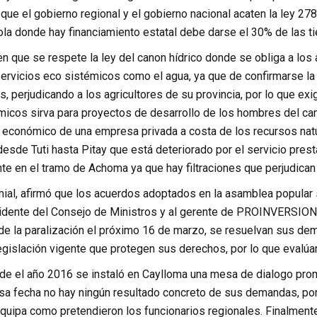
que el gobierno regional y el gobierno nacional acaten la ley 27
ola donde hay financiamiento estatal debe darse el 30% de las ti
n que se respete la ley del canon hídrico donde se obliga a los
 servicios eco sistémicos como el agua, ya que de confirmarse l
s, perjudicando a los agricultores de su provincia, por lo que ex
icos sirva para proyectos de desarrollo de los hombres del camp
 económico de una empresa privada a costa de los recursos nat
esde Tuti hasta Pitay que está deteriorado por el servicio pres
te en el tramo de Achoma ya que hay filtraciones que perjudican
emial, afirmó que los acuerdos adoptados en la asamblea popular
esidente del Consejo de Ministros y al gerente de PROINVERSI
o de la paralización el próximo 16 de marzo, se resuelvan sus d
egislación vigente que protegen sus derechos, por lo que evalúa
e el año 2016 se instaló en Caylloma una mesa de dialogo prom
a fecha no hay ningún resultado concreto de sus demandas, por
equipa como pretendieron los funcionarios regionales. Finalment