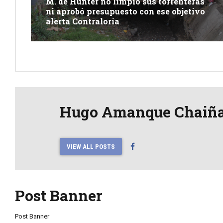
M. de Hunter no limpió sus torrenteras
ni aprobó presupuesto con ese objetivo
alerta Contraloría
Hugo Amanque Chaiñ
VIEW ALL POSTS
Post Banner
Post Banner