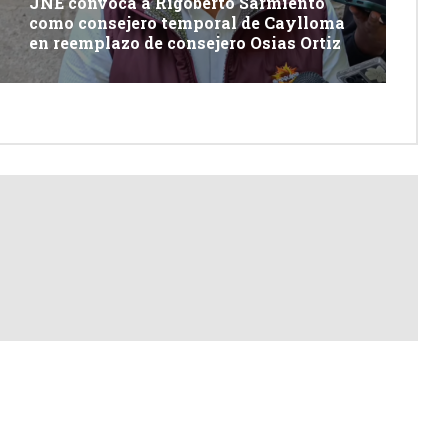
JNE convoca a Rigoberto Sarmiento
como consejero temporal de Caylloma
en reemplazo de consejero Osias Ortiz