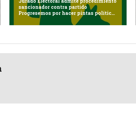
Jurado Electoral admite procedimiento
sancionador contra partido
Progresemos por hacer pintas políticas
sin autorización en Cayma
a