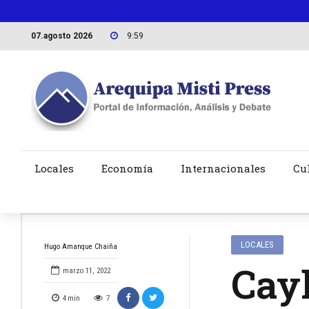
07.agosto 2026
9:59
Locales
Economía
Internacionales
Cu
LOCALES
Hugo Amanque Chaiña
Cayl
marzo 11, 2022
4
min
7