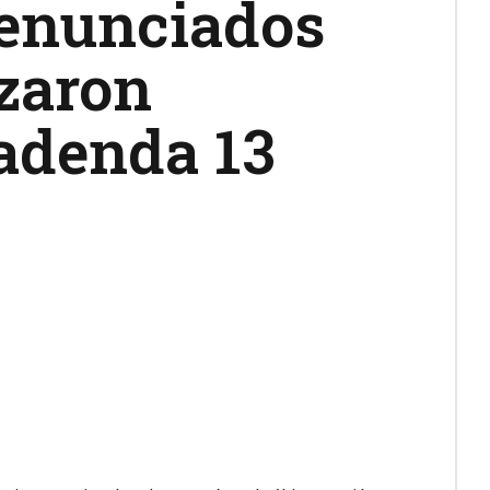
denunciados
zaron
 adenda 13