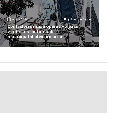
agosto 2, 2026
Hugo Amanque Chaiña
Contraloría inició operativo para
verificar si autoridades
municipalidades iniciaron
descolmatación de quebradas y ríos
ante Fenómeno del Niño