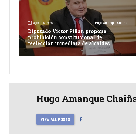
agosto 5, 2026
Hugo Amanque Chaiña
Diputado Victor Piñan propone
prohibición constitucional de
reelección inmediata de alcaldes
Hugo Amanque Chaiñ
VIEW ALL POSTS