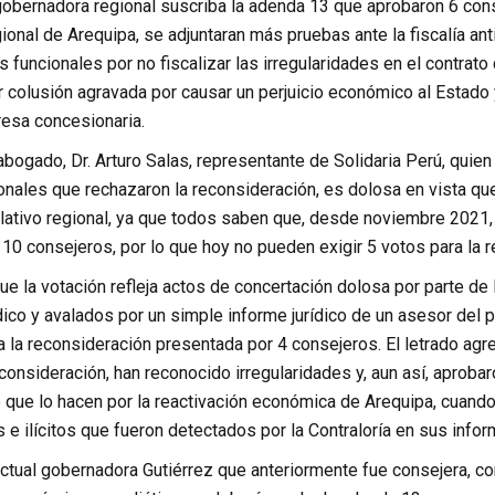
gobernadora regional suscriba la adenda 13 que aprobaron 6 cons
onal de Arequipa, se adjuntaran más pruebas ante la fiscalía ant
 funcionales por no fiscalizar las irregularidades en el contrato
colusión agravada por causar un perjuicio económico al Estado y
resa concesionaria.
 abogado, Dr. Arturo Salas, representante de Solidaria Perú, quien 
nales que rechazaron la reconsideración, es dolosa en vista que
islativo regional, ya que todos saben que, desde noviembre 202
10 consejeros, por lo que hoy no pueden exigir 5 votos para la r
e la votación refleja actos de concertación dolosa por parte de 
ico y avalados por un simple informe jurídico de un asesor del p
a la reconsideración presentada por 4 consejeros. El letrado agr
consideración, han reconocido irregularidades y, aun así, aprobar
 que lo hacen por la reactivación económica de Arequipa, cuando
s e ilícitos que fueron detectados por la Contraloría en sus info
ctual gobernadora Gutiérrez que anteriormente fue consejera, con