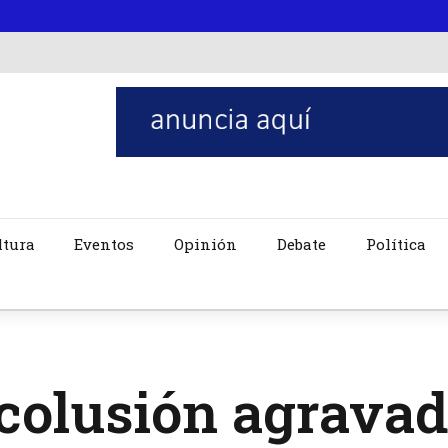
ltura
Eventos
Opinión
Debate
Política
colusión agrava