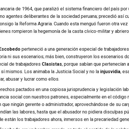
ancaria de 1964, que paralizó el sistema financiero del país por
o agentes deliberantes de la sociedad peruana; precedió así cua
consigo la Reforma Agraria. Cuando esta menguó fueron otra vez 
ienes rompieron la hegemonía de la casta cívico-militar y abriero
 Escobedo
perteneció a una generación especial de trabajadore
oria ni sus escenarios; más bien, construyeron los escenarios do
cial de trabajadores
Clasistas
, porque sabían que pertenecían a
sí mismos. Los animaba la Justicia Social y no la
injusvidia
, es
r, abusar y lucrar como ellos.
rechos pactados en una copiosa jurisprudencia y legislación lab
ancia social con nuestros patrones, especialmente en el código n
 que ningún gerente o administrador, aprovechándose de su cargo
ndían las labores, hasta que el abusador no pidiera disculpas p
e están los trabajadores ahora, inmersos en la precariedad gene