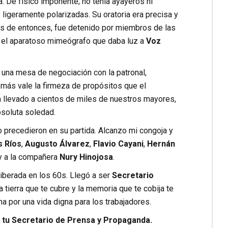
. De físico imponente; no tenía ayayeros ni
ligeramente polarizadas. Su oratoria era precisa y
os de entonces, fue detenido por miembros de las
, el aparatoso mimeógrafo que daba luz a
Voz
 una mesa de negociación con la patronal,
más vale la firmeza de propósitos que el
ha llevado a cientos de miles de nuestros mayores,
bsoluta soledad.
o precedieron en su partida. Alcanzo mi congoja y
s Ríos
,
Augusto Álvarez
,
Flavio Cayani
,
Hernán
 a la compañera
Nury Hinojosa
.
liberada en los 60s. Llegó a ser
Secretario
la tierra que te cubre y la memoria que te cobija te
ha por una vida digna para los trabajadores.
r tu Secretario de Prensa y Propaganda.