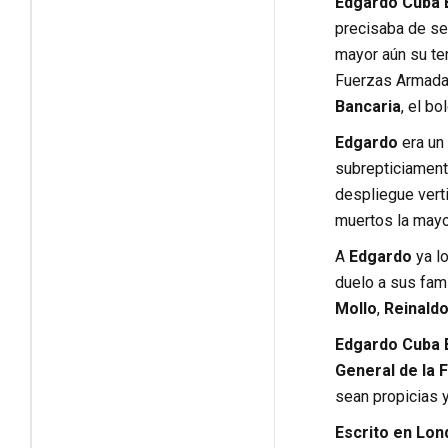
Edgardo Cuba
precisaba de seg
mayor aún su te
Fuerzas Armadas
Bancaria
, el bo
Edgardo
era un
subrepticiament
despliegue verti
muertos la mayo
A
Edgardo
ya l
duelo a sus fam
Mollo
,
Reinaldo
Edgardo Cuba
General de la
F
sean propicias y
Escrito en Lon