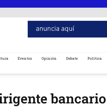
ltura
Eventos
Opinión
Debate
Política
irigente bancari