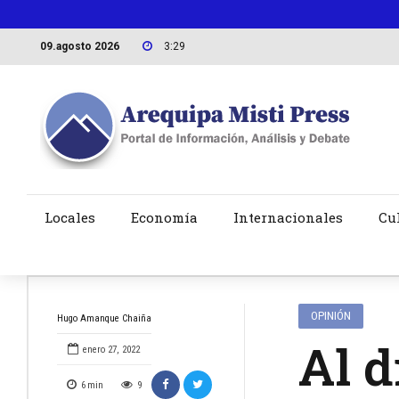
09.agosto 2026
3:29
Locales
Economía
Internacionales
Cu
OPINIÓN
Hugo Amanque Chaiña
Al d
enero 27, 2022
6
min
9