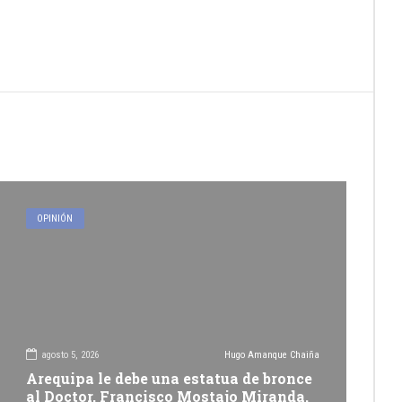
OPINIÓN
agosto 5, 2026
Hugo Amanque Chaiña
Arequipa le debe una estatua de bronce
al Doctor, Francisco Mostajo Miranda.