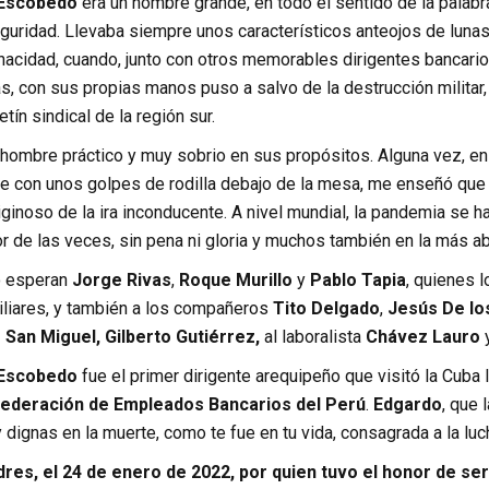
 Escobedo
era un hombre grande, en todo el sentido de la palabra
uridad. Llevaba siempre unos característicos anteojos de lunas 
nacidad, cuando, junto con otros memorables dirigentes bancari
, con sus propias manos puso a salvo de la destrucción militar
letín sindical de la región sur.
 hombre práctico y muy sobrio en sus propósitos. Alguna vez, en
e con unos golpes de rodilla debajo de la mesa, me enseñó que 
ginoso de la ira inconducente. A nivel mundial, la pandemia se 
r de las veces, sin pena ni gloria y muchos también en la más a
o esperan
Jorge Rivas
,
Roque Murillo
y
Pablo Tapia
, quienes l
iliares, y también a los compañeros
Tito Delgado
,
Jesús De lo
 San Miguel, Gilberto Gutiérrez,
al laboralista
Chávez Lauro
y
Escobedo
fue el primer dirigente arequipeño que visitó la Cuba 
ederación de Empleados Bancarios del Perú
.
Edgardo
, que 
 dignas en la muerte, como te fue en tu vida, consagrada a la luc
dres, el 24 de enero de 2022, por quien tuvo el honor de se