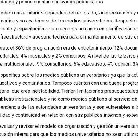
dades y pocos cuentan con avisos publicitarios.
edios universitarios dependen del rectorado, vicerrectorados y
árquica y no académica de los medios universitarios. Respecto
miento y capacitación a sus recursos humanos en planificación es
fraestructura y asesoría técnica para el mantenimiento de sus e
oras, el 36% de programación era de entretenimiento, 12% docume
ulturales, 4% musicales y 2% concursos. A nivel de las televiso
% institucionales, 9% consultorios, 5% educativos, 4% opinión, 3
specífica sobre los medios públicos universitarios ya que la actu
ucativos y comunitarios. Tampoco cuentan con una buena progra
rsonal que crea inestabilidad. Tienen limitaciones presupuestal
blicas institucionales y no como medios públicos al servicio de 
ndencia de las autoridades universitarias y son vulnerables a los
idad y continuidad en relación con sus públicos internos y exter
 evaluar y revisar el modelo de organización y gestión universit
usión interna para que los medios universitarios no sean utiliz