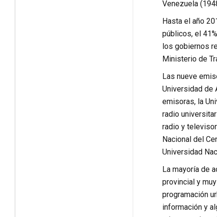
Venezuela (1948
Hasta el año 201
públicos, el 41%
los gobiernos re
Ministerio de T
Las nueve emisor
Universidad de A
emisoras, la Un
radio universita
radio y televiso
Nacional del Ce
Universidad Nac
La mayoría de a
provincial y mu
programación urb
información y a