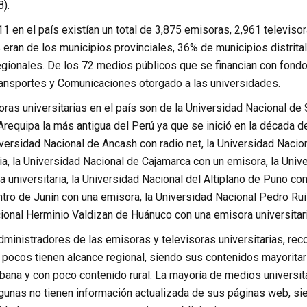
).
1 en el país existían un total de 3,875 emisoras, 2,961 televis
 eran de los municipios provinciales, 36% de municipios distrita
gionales. De los 72 medios públicos que se financian con fondos 
ransportes y Comunicaciones otorgado a las universidades.
as universitarias en el país son de la Universidad Nacional de 
requipa la más antigua del Perú ya que se inició en la década d
iversidad Nacional de Ancash con radio net, la Universidad Naci
ria, la Universidad Nacional de Cajamarca con un emisora, la Un
ra universitaria, la Universidad Nacional del Altiplano de Puno con 
ntro de Junín con una emisora, la Universidad Nacional Pedro Ru
ional Herminio Valdizan de Huánuco con una emisora universitari
dministradores de las emisoras y televisoras universitarias, re
y pocos tienen alcance regional, siendo sus contenidos mayorita
ana y con poco contenido rural. La mayoría de medios universita
lgunas no tienen información actualizada de sus páginas web, si