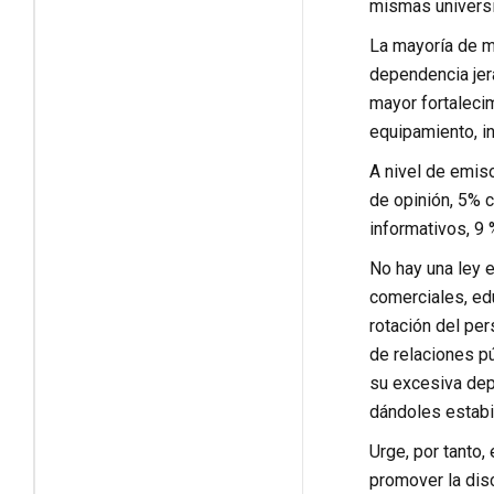
mismas universi
La mayoría de m
dependencia jer
mayor fortaleci
equipamiento, in
A nivel de emis
de opinión, 5% c
informativos, 9 
No hay una ley e
comerciales, ed
rotación del pe
de relaciones pú
su excesiva depe
dándoles estabil
Urge, por tanto,
promover la disc