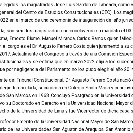
elegidos los magistrados José Luis Sardón de Taboada, como v
general del Centro de Estudios Constitucionales (CEC). Los magi
022 en el marco de una ceremonia de inauguración del año jurisdi
a, son seis los magistrados que concluyeron su mandato el 03 de
ma, Ernesto Blume, Manuel Miranda, Carlos Ramos quien falleció
n el cargo es el Dr. Augusto Ferrero Costa quien juramentó a su
2017. Actualmente el Congreso a través de una Comisión Especi
stitucionales y se estima que en marzo 2022 elija a los suceso
que por negligencia del Parlamento no los pudo elegir el año 201
nte del Tribunal Constitucional, Dr. Augusto Ferrero Costa naci
Colegio Inmaculada, secundaria en Colegio Santa María y concluy
de San Marcos en 1968. Concluyó Postgrado en la Universidad 
tuvo su Doctorado en Derecho en la Universidad Nacional Mayor 
cho de la Universidad de Lima y fue Vicerrector de dicha casa s
rofesor Emérito de la Universidad Nacional Mayor de San Marcos
rio de las Universidades San Agustín de Arequipa, San Antonio A