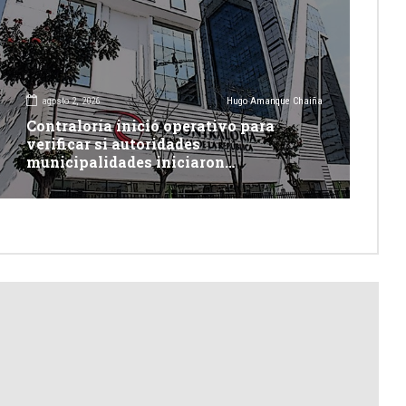
agosto 2, 2026
Hugo Amanque Chaiña
Contraloría inició operativo para
verificar si autoridades
municipalidades iniciaron
descolmatación de quebradas y ríos
ante Fenómeno del Niño