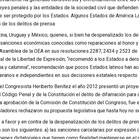
eyes penales y las entidades de la sociedad civil que defienden 
be ser protegido por los Estados. Algunos Estados de América L
 de los delitos de prensa.
ina, Uruguay y México, quienes, si bien ha despenalizado los de
s sanciones económicas conocidas como reparaciones al honor y 
 Asamblea de la OEA en sus resoluciones 2287, 2434 y 2523 de l
ial de la Libertad de Expresión, “recomendó a los Estados a der
uria y calumnia”, recomendación que pocos Estados latinos han a
ranos e independientes en sus decisiones estatales respecto 
 el Congresista Heriberto Benítez el año 2012 presentó un proyec
l Código Penal y de la Constitución el delito de difamación para 
 la aprobación de la Comisión de Constitución del Congreso, fue
ladores rechazaron su propuesta legislativa que hasta hoy no se
a favor y en contra de la despenalización de los delitos de pre
son los siguientes: a) las sanciones carcelarias por expresión d
enes dictatoriales que tienen como finalidad mantenerse en el po