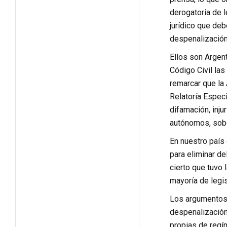
derogatoria de l
jurídico que de
despenalización
Ellos son Argent
Código Civil la
remarcar que la
Relatoría Espec
difamación, inj
autónomos, sobe
En nuestro país
para eliminar de
cierto que tuvo
mayoría de legis
Los argumentos 
despenalización 
propias de regím