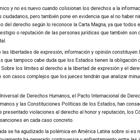
mico y no es nuevo cuando colisionan los derechos a la informaci
os ciudadanos, pero también pone en evidencia que al no haber n
so del derecho según lo reconoce la Carta Magna, ya que todos e
restigio o reputación de las personas jurídicas que también so
al.
 las libertades de expresión, información y opinión constituyen
 que tampoco cabe duda que los Estados tienen la obligación de
Sobre los límites al derecho a la libertad de expresión y el der
e son casos complejos que los jueces tendrán que analizar minu
Universal de Derechos Humanos, el Pacto Internacional de Derec
anos y las Constituciones Políticas de los Estados, han consagr
e presentado violaciones al derecho al honor y reputación, los 
 sanciones en cada caso concreto.
ada se ha agudizado la polémica en América Latina sobre si es n
bviamente ha generado controversia y enfrentamiento entre las i