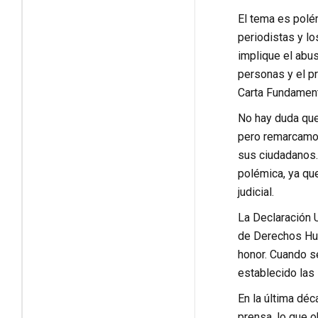
El tema es polé
periodistas y l
implique el abu
personas y el p
Carta Fundament
No hay duda que
pero remarcamos
sus ciudadanos. 
polémica, ya qu
judicial.
La Declaración 
de Derechos Hum
honor. Cuando s
establecido las
En la última déc
prensa, lo que o