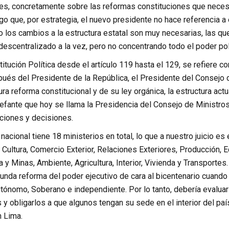
es, concretamente sobre las reformas constituciones que necesi
o que, por estrategia, el nuevo presidente no hace referencia a 
o los cambios a la estructura estatal son muy necesarias, las q
descentralizado a la vez, pero no concentrando todo el poder polí
itución Política desde el artículo 119 hasta el 129, se refiere
ués del Presidente de la República, el Presidente del Consejo d
tura reforma constitucional y de su ley orgánica, la estructura ac
efante que hoy se llama la Presidencia del Consejo de Ministro
ciones y decisiones.
nacional tiene 18 ministerios en total, lo que a nuestro juicio es
, Cultura, Comercio Exterior, Relaciones Exteriores, Producción, E
 y Minas, Ambiente, Agricultura, Interior, Vivienda y Transporte
unda reforma del poder ejecutivo de cara al bicentenario cuando
ónomo, Soberano e independiente. Por lo tanto, debería evaluars
s y obligarlos a que algunos tengan su sede en el interior del p
n Lima.