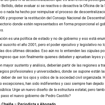
Bellido, debe evaluar si se reactiva o desactiva la Oficina de l
 o nada ha hecho por reimpulsar el proceso de descentralizaci
06 y proponer la restitución del Consejo Nacional de Descentrali
rectorio donde estén representados en forma proporcional el gob
es.
ación es una política de estado y no de gobierno y eso está enu
 suscrito el año 2001, pero el poder ejecutivo y legislativo no 
s dos últimas décadas. Eso aún no lo entienden las cúpulas polí
ongreso que son finalmente quienes debaten y aprueban leyes y 
 mayor sustento y análisis, deberían partir de las regiones a t
legios profesionales y universidades, donde se supone están las
 deber de ser los ojos y oídos de la sociedad civil organizada.
 excepciones, han sido indiferentes y casi siempre han dejado ca
pública. Urge un nuevo diseño de la estructura estatal, pero ta
paso el nuevo gobierno de Pedro Castillo?
Chaiña – Periodista y Abogado