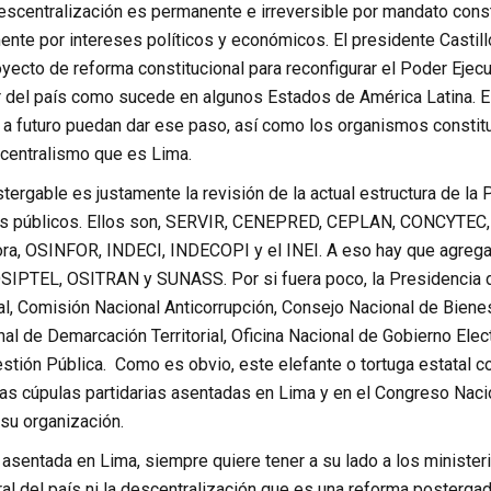
escentralización es permanente e irreversible por mandato consti
nte por intereses políticos y económicos. El presidente Castillo
ecto de reforma constitucional para reconfigurar el Poder Ejecu
or del país como sucede en algunos Estados de América Latina. E
 a futuro puedan dar ese paso, así como los organismos constit
l centralismo que es Lima.
ergable es justamente la revisión de la actual estructura de la
s públicos. Ellos son, SERVIR, CENEPRED, CEPLAN, CONCYTEC, 
ora, OSINFOR, INDECI, INDECOPI y el INEI. A eso hay que agrega
PTEL, OSITRAN y SUNASS. Por si fuera poco, la Presidencia del
l, Comisión Nacional Anticorrupción, Consejo Nacional de Bienes
al de Demarcación Territorial, Oficina Nacional de Gobierno Elect
stión Pública. Como es obvio, este elefante o tortuga estatal c
as cúpulas partidarias asentadas en Lima y en el Congreso Nacio
su organización.
 asentada en Lima, siempre quiere tener a su lado a los ministe
ral del país ni la descentralización que es una reforma postergad