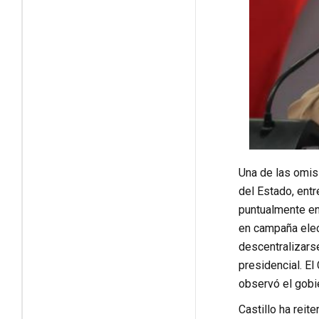
Una de las omisi
del Estado, ent
puntualmente en
en campaña elec
descentralizarse
presidencial. El
observó el gobie
Castillo ha reit