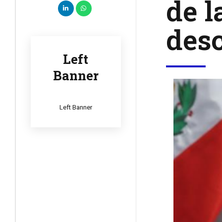
de l
desc
Left
Banner
Left Banner