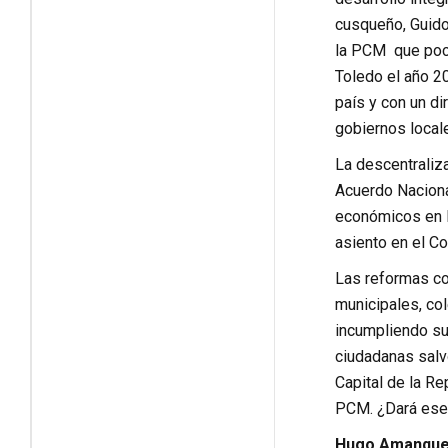
cusqueño, Guido 
la PCM que poco
Toledo el año 20
país y con un di
gobiernos local
La descentraliz
Acuerdo Nacional
económicos en la
asiento en el C
Las reformas con
municipales, co
incumpliendo su
ciudadanas salvo
Capital de la Re
PCM. ¿Dará ese 
Hugo Amanque 