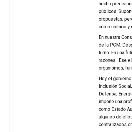
hecho precision
públicos. Supong
propuestas, per
como unitario y 
En nuestra Const
de la PCM. Desp
turno. En una fu
razones. Ese el
organismos, fun
Hoy el gobierno 
Inclusión Social
Defensa, Energía
impone una prof
como Estado Aut
algunos de ello
centralizados e