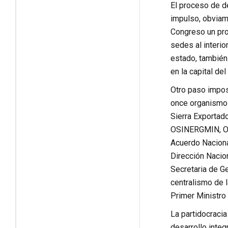
El proceso de d
impulso, obviame
Congreso un proy
sedes al interi
estado, también
en la capital de
Otro paso impost
once organismo
Sierra Exportad
OSINERGMIN, OSI
Acuerdo Naciona
Dirección Nacion
Secretaria de Ge
centralismo de l
Primer Ministro 
La partidocracia
desarrollo integ