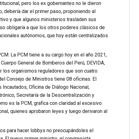
tucional, pero los ex gobernantes no le dieron
, debería dar el primer paso, proponiendo al
tivo y que algunos ministerios trasladen sus
so obligaría a que los otros poderes clásicos de
ucionales autónomos, que hoy están centralizados
 PCM. La PCM tiene a su cargo hoy en el año 2021,
Cuerpo General de Bomberos del Perú, DEVIDA,
r los organismos reguladores que son cuatro.
 Consejo de Ministros tiene 08 oficinas. El
 Incautados, Oficina de Diálogo Nacional,
rónico, Secretaría de la Descentralización y
omo es la PCM, grafica con claridad al excesivo
nal, quienes aprobaron leyes y luego derivaron al
rios para hacer lobbys no preocupándoles el
a. El nuevo primer ministro, el congresista