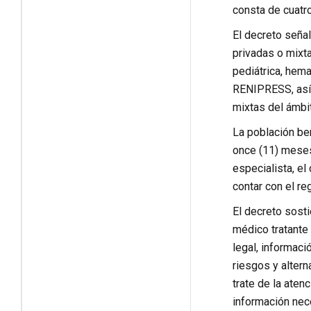
consta de cuatro
El decreto señal
privadas o mixt
pediátrica, hema
RENIPRESS, así 
mixtas del ámbit
La población ben
once (11) meses 
especialista, el
contar con el reg
El decreto sosti
médico tratante 
legal, informaci
riesgos y altern
trate de la aten
información nec