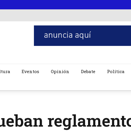
ltura
Eventos
Opinión
Debate
Política
ueban reglament