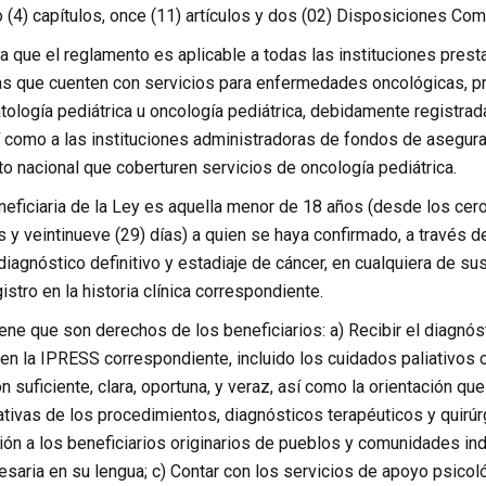
 (4) capítulos, once (11) artículos y dos (02) Disposiciones Co
a que el reglamento es aplicable a todas las instituciones pres
as que cuenten con servicios para enfermedades oncológicas, 
tología pediátrica u oncología pediátrica, debidamente registra
como a las instituciones administradoras de fondos de asegura
o nacional que coberturen servicios de oncología pediátrica.
eficiaria de la Ley es aquella menor de 18 años (desde los cero 
y veintinueve (29) días) a quien se haya confirmado, a través d
 diagnóstico definitivo y estadiaje de cáncer, en cualquiera de 
istro en la historia clínica correspondiente.
ene que son derechos de los beneficiarios: a) Recibir el diagnóst
en la IPRESS correspondiente, incluido los cuidados paliativos c
ón suficiente, clara, oportuna, y veraz, así como la orientación q
ativas de los procedimientos, diagnósticos terapéuticos y quirú
ción a los beneficiarios originarios de pueblos y comunidades i
esaria en su lengua; c) Contar con los servicios de apoyo psicol