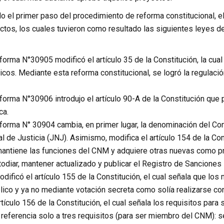
o el primer paso del procedimiento de reforma constitucional, e
ctos, los cuales tuvieron como resultado las siguientes leyes d
orma N°30905 modificó el artículo 35 de la Constitución, la cual
ticos. Mediante esta reforma constitucional, se logró la regulaci
orma N°30906 introdujo el artículo 90-A de la Constitución que 
ca.
forma N° 30904 cambia, en primer lugar, la denominación del Con
l de Justicia (JNJ). Asimismo, modifica el artículo 154 de la Cons
 mantiene las funciones del CNM y adquiere otras nuevas como pr
stodiar, mantener actualizado y publicar el Registro de Sanciones
dificó el artículo 155 de la Constitución, el cual señala que l
lico y ya no mediante votación secreta como solía realizarse c
rtículo 156 de la Constitución, el cual señala los requisitos par
a referencia solo a tres requisitos (para ser miembro del CNM): s