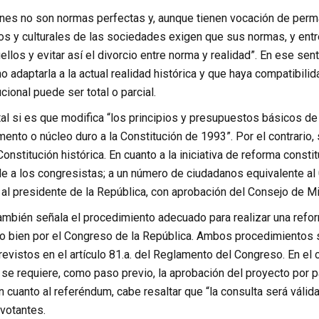
ones no son normas perfectas y, aunque tienen vocación de per
cos y culturales de las sociedades exigen que sus normas, y ent
llos y evitar así el divorcio entre norma y realidad”. En ese sent
no adaptarla a la actual realidad histórica y que haya compatibili
cional puede ser total o parcial.
al si es que modifica “los principios y presupuestos básicos de 
ento o núcleo duro a la Constitución de 1993”. Por el contrario,
onstitución histórica. En cuanto a la iniciativa de reforma constit
 a los congresistas; a un número de ciudadanos equivalente al 0
al presidente de la República, con aprobación del Consejo de Mi
también señala el procedimiento adecuado para realizar una refo
o bien por el Congreso de la República. Ambos procedimientos 
evistos en el artículo 81.a. del Reglamento del Congreso. En el
 se requiere, como paso previo, la aprobación del proyecto por p
En cuanto al referéndum, cabe resaltar que “la consulta será vál
votantes.