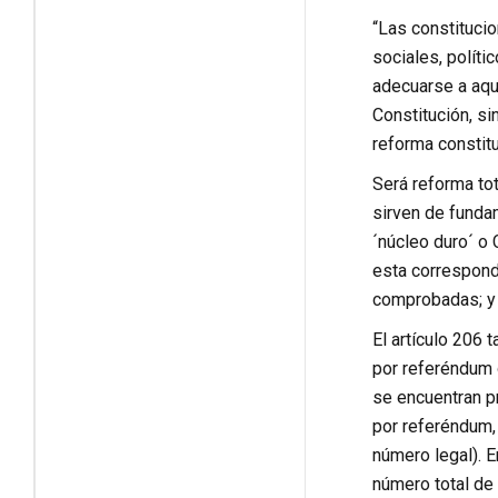
“Las constituci
sociales, políti
adecuarse a aque
Constitución, si
reforma constitu
Será reforma tot
sirven de fundam
´núcleo duro´ o C
esta corresponde
comprobadas; y 
El artículo 206 
por referéndum 
se encuentran pr
por referéndum,
número legal). 
número total de 