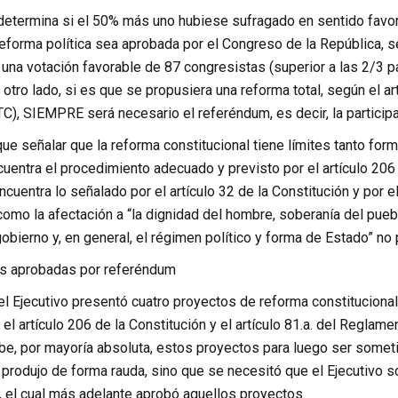
determina si el 50% más uno hubiese sufragado en sentido favorab
eforma política sea aprobada por el Congreso de la República, se
una votación favorable de 87 congresistas (superior a las 2/3 pa
otro lado, si es que se propusiera una reforma total, según el art
TC), SIEMPRE será necesario el referéndum, es decir, la participa
que señalar que la reforma constitucional tiene límites tanto for
uentra el procedimiento adecuado y previsto por el artículo 206 d
ncuentra lo señalado por el artículo 32 de la Constitución y por e
omo la afectación a “la dignidad del hombre, soberanía del pue
obierno y, en general, el régimen político y forma de Estado” no
as aprobadas por referéndum
el Ejecutivo presentó cuatro proyectos de reforma constituciona
el artículo 206 de la Constitución y el artículo 81.a. del Reglam
e, por mayoría absoluta, estos proyectos para luego ser someti
rodujo de forma rauda, sino que se necesitó que el Ejecutivo sol
, el cual más adelante aprobó aquellos proyectos.