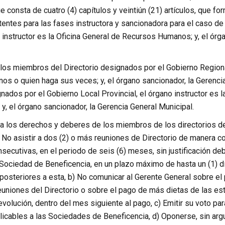
e consta de cuatro (4) capítulos y veintiún (21) artículos, que 
ntes para las fases instructora y sancionadora para el caso de
instructor es la Oficina General de Recursos Humanos; y, el órga
los miembros del Directorio designados por el Gobierno Regional
s o quien haga sus veces; y, el órgano sancionador, la Gerencia
ados por el Gobierno Local Provincial, el órgano instructor es 
y, el órgano sancionador, la Gerencia General Municipal.
la los derechos y deberes de los miembros de los directorios d
) No asistir a dos (2) o más reuniones de Directorio de manera c
nsecutivas, en el periodo de seis (6) meses, sin justificación d
 Sociedad de Beneficencia, en un plazo máximo de hasta un (1) día
 posteriores a esta, b) No comunicar al Gerente General sobre el 
euniones del Directorio o sobre el pago de más dietas de las es
volución, dentro del mes siguiente al pago, c) Emitir su voto pa
licables a las Sociedades de Beneficencia, d) Oponerse, sin arg