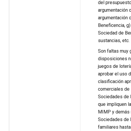
del presupuesto
argumentación o 
argumentación o 
Beneficencia, g
Sociedad de Ben
sustancias, etc.
Son faltas muy g
disposiciones no
juegos de loterí
aprobar el uso 
clasificación ap
comerciales de 
Sociedades de Be
que impliquen la
MIMP y demás nor
Sociedades de B
familiares hasta