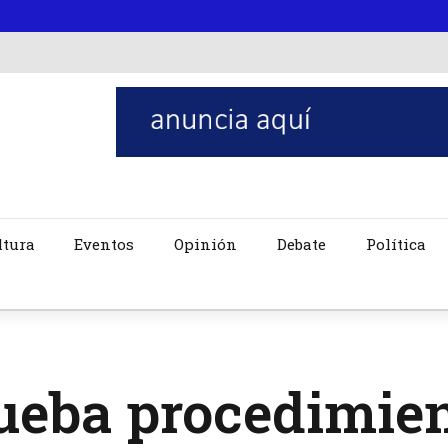
ltura
Eventos
Opinión
Debate
Política
ueba procedimie