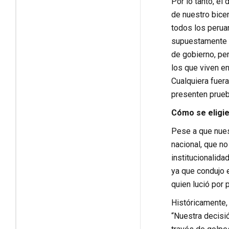
Por lo tanto, el
de nuestro bicen
todos los perua
supuestamente e
de gobierno, pe
los que viven en
Cualquiera fuera
presenten prueb
Cómo se eligie
Pese a que nues
nacional, que no
institucionalida
ya que condujo e
quien lució por 
Históricamente, 
“Nuestra decisió