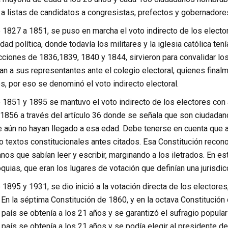
 a listas de candidatos a congresistas, prefectos y gobernadore
 1827 a 1851, se puso en marcha el voto indirecto de los electo
dad política, donde todavía los militares y la iglesia católica ten
cciones de 1836,1839, 1840 y 1844, sirvieron para convalidar lo
an a sus representantes ante el colegio electoral, quienes fina
, por eso se denominó el voto indirecto electoral.
 1851 y 1895 se mantuvo el voto indirecto de los electores con a
 1856 a través del artículo 36 donde se señala que son ciudada
 aún no hayan llegado a esa edad. Debe tenerse en cuenta que a
 textos constitucionales antes citados. Esa Constitución reconocí
nos que sabían leer y escribir, marginando a los iletrados. En es
roquias, que eran los lugares de votación que definían una jurisdi
 1895 y 1931, se dio inició a la votación directa de los electores
 En la séptima Constitución de 1860, y en la octava Constitución
 país se obtenía a los 21 años y se garantizó el sufragio popular
 país se obtenía a los 21 años y se podía elegir al presidente de 