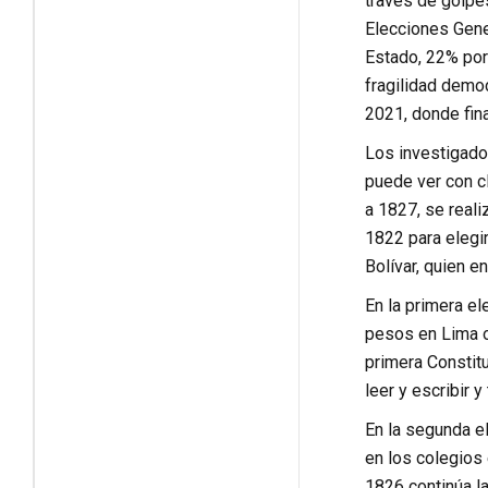
través de golpes
Elecciones Gener
Estado, 22% por
fragilidad democ
2021, donde fina
Los investigado
puede ver con cl
a 1827, se reali
1822 para elegi
Bolívar, quien e
En la primera el
pesos en Lima o 
primera Constitu
leer y escribir 
En la segunda el
en los colegios 
1826 continúa l