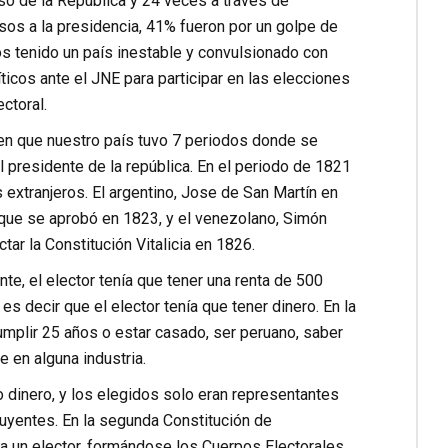
so de la República y 24 veces a través de
esos a la presidencia, 41% fueron por un golpe de
s tenido un país inestable y convulsionado con
ticos ante el JNE para participar en las elecciones
ctoral.
den que nuestro país tuvo 7 periodos donde se
 presidente de la república. En el periodo de 1821
extranjeros. El argentino, Jose de San Martín en
 que se aprobó en 1823, y el venezolano, Simón
ar la Constitución Vitalicia en 1826.
te, el elector tenía que tener una renta de 500
s decir que el elector tenía que tener dinero. En la
cumplir 25 años o estar casado, ser peruano, saber
e en alguna industria.
o dinero, y los elegidos solo eran representantes
tuyentes. En la segunda Constitución de
a un elector, formándose los Cuerpos Electorales