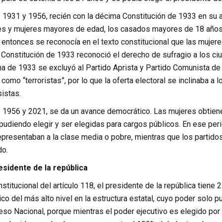
e 1931 y 1956, recién con la décima Constitución de 1933 en su a
s y mujeres mayores de edad, los casados mayores de 18 años 
entonces se reconocía en el texto constitucional que las mujeres
a Constitución de 1933 reconoció el derecho de sufragio a los ci
na de 1933 se excluyó al Partido Aprista y Partido Comunista d
como “terroristas”, por lo que la oferta electoral se inclinaba a
istas.
e 1956 y 2021, se da un avance democrático. Las mujeres obtien
pudiendo elegir y ser elegidas para cargos públicos. En ese per
representaban a la clase media o pobre, mientras que los parti
do.
residente de la
república
titucional del artículo 118, el presidente de la república tiene 2
ico del más alto nivel en la estructura estatal, cuyo poder solo
so Nacional, porque mientras el poder ejecutivo es elegido por 