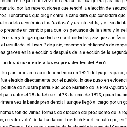
 domingo 6 de junio del 2021 no será un día cualquiera para los pe
tenario, por las repercusiones que tendrá la elección de segund
nos. Tendremos que elegir entre la candidata que considera qu
l modelo económico fue “exitoso” y es intocable, y el candidato
ro pretende un cambio para que los peruanos de la sierra y la s
 la costa y tengan igualdad de oportunidades para que sus famil
 el resultado, el lunes 7 de junio, tenemos la obligación de res
as graves en la elección o después de la elección de la segunda
ron históricamente a los ex presidentes del Perú
tro país proclamó su independencia en 1821 del yugo español, 
 fue elegido directamente por el pueblo, lo que puso en evidenci
d política de nuestra patria. Fue Jose Mariano de la Riva-Agüer
l país entre el 28 de febrero al 23 de junio de 1823, quien fue un
primera vez la banda presidencial, aunque llegó al cargo por un g
hemos tenido varias formas de elección del presidente de la repú
n, nuestro voto” de la Fundación Friedrich Ebert, señaló que, en