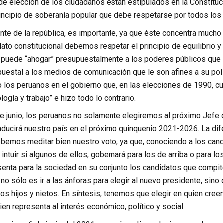
 elección de los ciudadanos están estipulados en la Constitución
incipio de soberanía popular que debe respetarse por todos lo
ente de la república, es importante, ya que éste concentra mucho
ato constitucional debemos respetar el principio de equilibrio 
 puede “ahogar” presupuestalmente a los poderes públicos que 
uestal a los medios de comunicación que le son afines a su polí
los peruanos en el gobierno que, en las elecciones de 1990, cu
ogía y trabajo” e hizo todo lo contrario.
e junio, los peruanos no solamente elegiremos al próximo Jefe 
ducirá nuestro país en el próximo quinquenio 2021-2026. La difer
bemos meditar bien nuestro voto, ya que, conociendo a los candi
ntuir si algunos de ellos, gobernará para los de arriba o para lo
enta para la sociedad en su conjunto los candidatos que compiten
no sólo es ir a las ánforas para elegir al nuevo presidente, si
os hijos y nietos. En síntesis, tenemos que elegir en quien cree
en representa al interés económico, político y social.