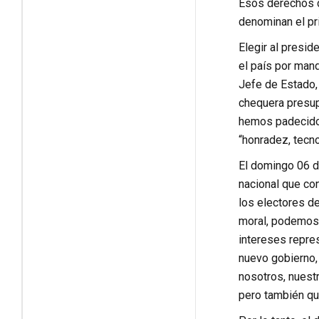
Esos derechos de
denominan el pr
Elegir al presid
el país por mand
Jefe de Estado,
chequera presup
hemos padecido 
“honradez, tecnol
El domingo 06 d
nacional que con
los electores de
moral, podemos i
intereses repres
nuevo gobierno, 
nosotros, nuestr
pero también qui