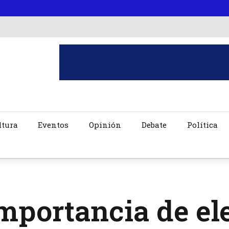
ltura
Eventos
Opinión
Debate
Política
mportancia de el