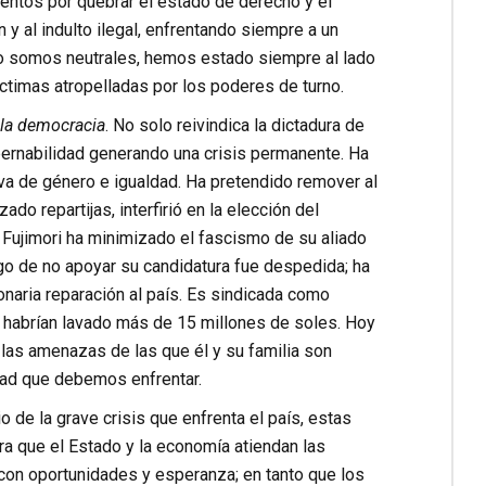
entos por quebrar el estado de derecho y el
 y al indulto ilegal, enfrentando siempre a un
no somos neutrales, hemos estado siempre al lado
víctimas atropelladas por los poderes de turno.
a la democracia
. No solo reivindica la dictadura de
bernabilidad generando una crisis permanente. Ha
iva de género e igualdad. Ha pretendido remover al
do repartijas, interfirió en la elección del
a Fujimori ha minimizado el fascismo de su aliado
uego de no apoyar su candidatura fue despedida; ha
lonaria reparación al país. Es sindicada como
r habrían lavado más de 15 millones de soles. Hoy
a las amenazas de las que él y su familia son
idad que debemos enfrentar.
 de la grave crisis que enfrenta el país, estas
a que el Estado y la economía atiendan las
con oportunidades y esperanza; en tanto que los