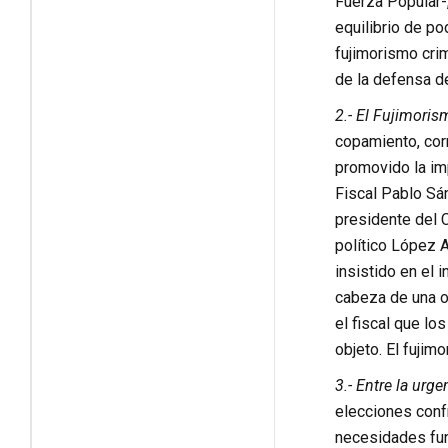
Fuerza Popular-
equilibrio de po
fujimorismo cri
de la defensa de
2.- El Fujimoris
copamiento, cor
promovido la imp
Fiscal Pablo Sán
presidente del C
político López A
insistido en el 
cabeza de una o
el fiscal que lo
objeto. El fujim
3.- Entre la urg
elecciones conf
necesidades fun