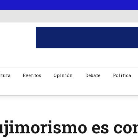
ltura
Eventos
Opinión
Debate
Política
ujimorismo es co