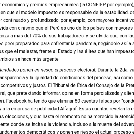
 económico y gremios empresariales (la CONFIEP por ejemplo),
enen que el modelo impuesto es responsable de la estabilidad, d
 continuado y profundizado, por ejemplo, con mayores incentivos
lvida con cinismo que el Perú es uno de los países con mayores 
canza a más del 70% de sus trabajadores; y se olvida que, con l
s peor preparados para enfrentar la pandemia, negándole así a s
s que el malestar, frente al Estado y las élites que han impuesto 
ambios se hace más urgente.
ularidades ponen en riesgo el proceso electoral.
Durante la 2da. v
ransparencia y la igualdad de condiciones del proceso, así como 
 competitivos y justos. El Tribunal de Ética del Consejo de la P
ral, que pretextando informar, opina en forma parcializada y alien
ri. Facebook ha tenido que eliminar 80 cuentas falsas por “condu
 a la empresa de publicidad Alfagraf. Estas cuentas revelan la e
las elecciones, y que hasta el momento no ha merecido la atenci
nte donde se incita a la violencia, incluso a la muerte del adver
fundamentos democráticos y ponen en riesgo el actual proceso el