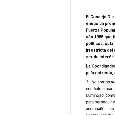
El Consejo Dir
emitió un pron
Fuerza Popular
año 1985 que ti
políticos, opt
irrestricta de
ser de interés
La Coordinador
país enfrenta,
1.- No somos neu
conflicto armad
Luminoso, como l
para perseguir y
acompañó a las 