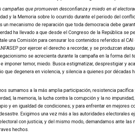
s campañas que promueven desconfianza y miedo en el electora
dad y la Memoria sobre lo ocurrido durante el periodo del confl
ís un mecanismo de reparación que toda democracia debe garantiz
verdad ha llevado a que desde el Congreso de la República se pe
ale una Comisión para censurar los contenidos referidos al CAI 
NFASEP por ejercer el derecho a recordar, y se produzcan ataque
egacionismo se acrecienta durante la campaña en la forma del
t
e imponer temor, miedo. Busca estigmatizar, desprestigiar y aca
io que degenera en violencia, y silencia a quienes por décadas ha
s sumamos a la más amplia participación, resistencia pacífica y
rdad, la memoria, la lucha contra la corrupción y la no impunidad;
mpio y en igualdad de condiciones; y para enfrentar en mejores c
desastre. Exigimos una vez más a las autoridades electorales ej
electoral con justicia; y del mismo modo, demandamos ante las 
raves hechos.