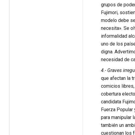
grupos de poder
Fujimori, sosti
modelo debe ser
necesita». Se o
informalidad al
uno de los paíse
digna. Advertimo
necesidad de c
4.- Graves irreg
que afectan la t
comicios libres,
cobertura electo
candidata Fujimo
Fuerza Popular y
para manipular 
también un ambie
cuestionan los 