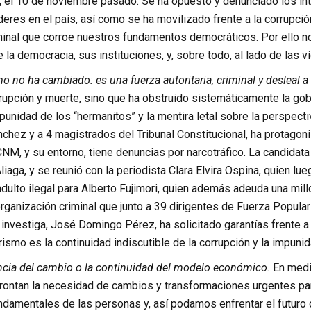
, el 10 de noviembre pasado. Se ha opuesto y denunciado los int
deres en el país, así como se ha movilizado frente a la corrupción
minal que corroe nuestros fundamentos democráticos. Por ello 
 la democracia, sus instituciones, y, sobre todo, al lado de las 
mo no ha cambiado: es una fuerza autoritaria, criminal y desleal 
rupción y muerte, sino que ha obstruido sistemáticamente la go
unidad de los “hermanitos” y la mentira letal sobre la perspect
chez y a 4 magistrados del Tribunal Constitucional, ha protagoniza
NM, y su entorno, tiene denuncias por narcotráfico. La candidat
liaga, y se reunió con la periodista Clara Elvira Ospina, quien l
indulto ilegal para Alberto Fujimori, quien además adeuda una mil
rganización criminal que junto a 39 dirigentes de Fuerza Popula
s investiga, José Domingo Pérez, ha solicitado garantías frente 
orismo es la continuidad indiscutible de la corrupción y la impun
encia del cambio o la continuidad del modelo económico.
En medio
rontan la necesidad de cambios y transformaciones urgentes par
damentales de las personas y, así podamos enfrentar el futuro 