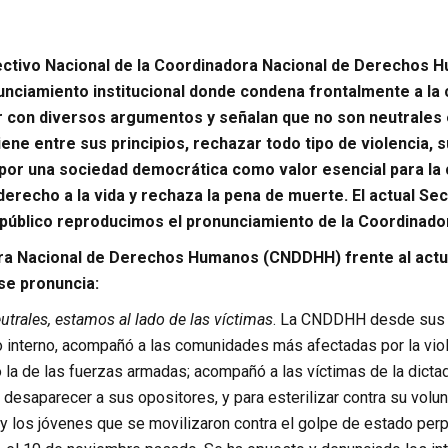
ectivo Nacional de la Coordinadora Nacional de Derechos H
unciamiento institucional donde condena frontalmente a la 
 con diversos argumentos y señalan que no son neutrales 
ene entre sus principios, rechazar todo tipo de violencia, 
a por una sociedad democrática como valor esencial para l
l derecho a la vida y rechaza la pena de muerte. El actual S
 público reproducimos el pronunciamiento de la Coordinad
a Nacional de Derechos Humanos (CNDDHH) frente al actual 
 se pronuncia:
trales, estamos al lado de las víctimas
. La CNDDHH desde sus o
o interno, acompañó a las comunidades más afectadas por la viol
a de las fuerzas armadas; acompañó a las víctimas de la dictadu
 desaparecer a sus opositores, y para esterilizar contra su vol
y los jóvenes que se movilizaron contra el golpe de estado per