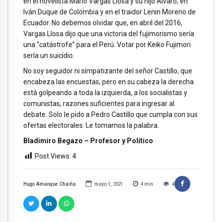
en el novelista Mario Vargas Llosa y su hijo Álvaro, en
Iván Duque de Colombia y en el traidor Lenin Moreno de
Ecuador. No debemos olvidar que, en abril del 2016,
Vargas Llosa dijo que una victoria del fujimorismo sería
una “catástrofe” para el Perú. Votar por Keiko Fujimori
sería un suicidio.
No soy seguidor ni simpatizante del señor Castillo, que
encabeza las encuestas, pero en su cabeza la derecha
está golpeando a toda la izquierda, a los socialistas y
comunistas, razones suficientes para ingresar al
debate. Solo le pido a Pedro Castillo que cumpla con sus
ofertas electorales. Le tomamos la palabra.
Bladimiro Begazo – Profesor y Político
Post Views:
4
Hugo Amanque Chaiña
mayo 1, 2021
4
min
4