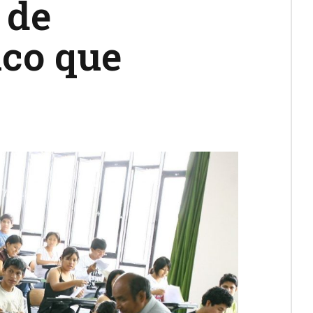
 de
ico que