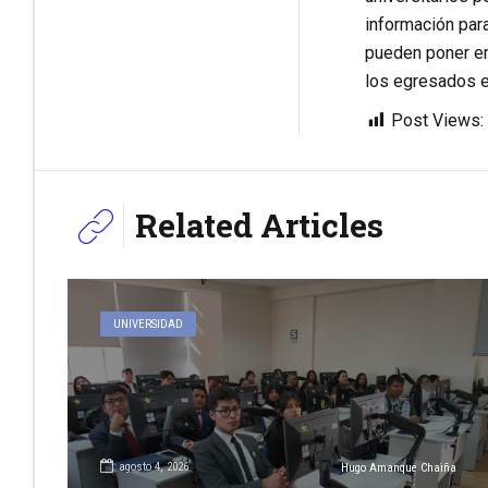
información para
pueden poner en
los egresados e
Post Views:
Related Articles
UNIVERSIDAD
agosto 4, 2026
Hugo Amanque Chaiña