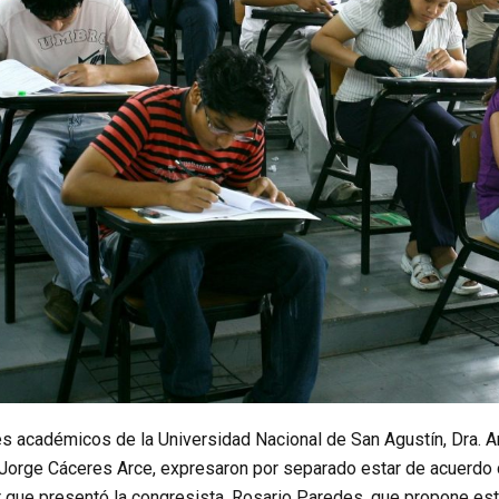
s académicos de la Universidad Nacional de San Agustín, Dra. An
. Jorge Cáceres Arce, expresaron por separado estar de acuerdo 
r que presentó la congresista, Rosario Paredes, que propone est