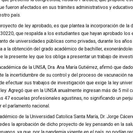
que fueron afectados en sus trámites administrativos y educativ
stro país.
proyecto de ley aprobado, es que plantea la incorporación de la 
y 30220, que respalda a los estudiantes que hayan aprobado los
tanto de universidades públicas como privadas, durante los años
a a la obtención del grado académico de bachiller, exonerándole
de la presente ley que los obliga a presentar un trabajo de invest
académica de la UNSA, Dra. Ana María Gutiérrez, afirmó que dado
nte la incertidumbre de su control y del proceso de vacunación na
e efectuar sus trabajos de investigación que exige la ley univers
 ley. Agregó que en la UNSA anualmente ingresan más de 5 mil 
as 47 escuelas profesionales agustinas, no significando un perju
 el parlamento nacional.
cadémico de la Universidad Catolica Santa María, Dr. Jorge Cácere
edes la aprobación de dicho proyecto de ley pensando en la salu
eruanos, ya que, por la pandemia vigente en el país, no podían recu