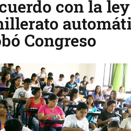
cuerdo con la ley
illerato automát
obó Congreso