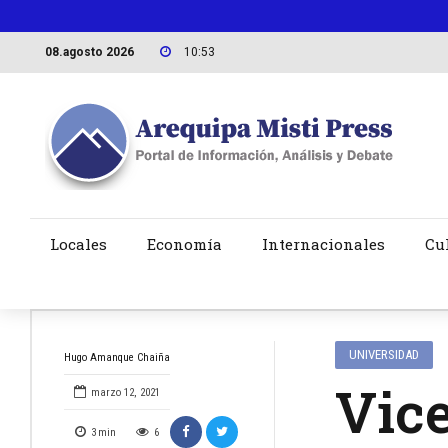
08.agosto 2026
10:53
Locales
Economía
Internacionales
Cu
UNIVERSIDAD
Hugo Amanque Chaiña
Vic
marzo 12, 2021
3
min
6