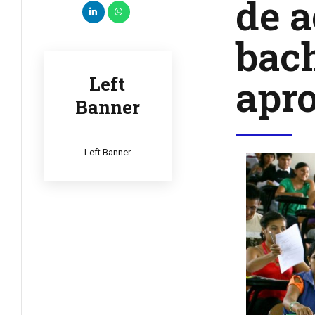
de a
bach
apr
Left
Banner
Left Banner