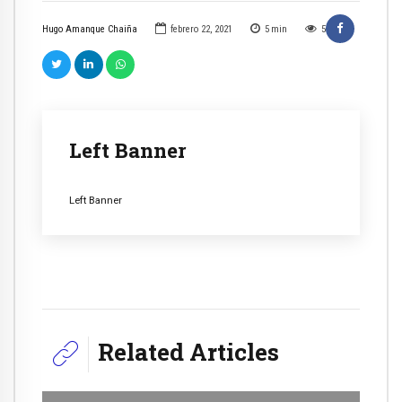
Hugo Amanque Chaiña
febrero 22, 2021
5
min
5
Left Banner
Left Banner
Related Articles