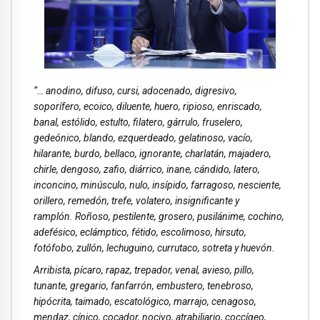
“… anodino, difuso, cursi, adocenado, digresivo,
soporífero, ecoico, diluente, huero, ripioso, enriscado,
banal, estólido, estulto, filatero, gárrulo, fruselero,
gedeónico, blando, ezquerdeado, gelatinoso, vacío,
hilarante, burdo, bellaco, ignorante, charlatán, majadero,
chirle, dengoso, zafio, diárrico, inane, cándido, latero,
inconcino, minúsculo, nulo, insípido, farragoso, nesciente,
orillero, remedón, trefe, volatero, insignificante y
ramplón. Roñoso, pestilente, grosero, pusilánime, cochino,
adefésico, eclámptico, fétido, escolimoso, hirsuto,
fotófobo, zullón, lechuguino, currutaco, sotreta y huevón.
Arribista, pícaro, rapaz, trepador, venal, avieso, pillo,
tunante, gregario, fanfarrón, embustero, tenebroso,
hipócrita, taimado, escatológico, marrajo, cenagoso,
mendaz, cínico, cocador, nocivo, atrabiliario, coccígeo,