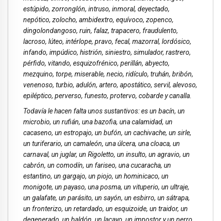
estúpido, zorronglón, intruso, inmoral, deyectado,
nepótico, zolocho, ambidextro, equívoco, zopenco,
dingolondangoso, ruin, falaz, trapacero, fraudulento,
lacroso, lúteo, intérlope, pravo, fecal, mazorral, lordósico,
infando, impúdico, histrión, siniestro, simulador, rastrero,
pérfido, vitando, esquizofrénico, perillán, abyecto,
mezquino, torpe, miserable, necio, ridículo, truhán, bribón,
venenoso, turbio, adulón, artero, apostático, servil, alevoso,
epiléptico, perverso, funesto, protervo, cobarde y canalla.
Todavía le hacen falta unos sustantivos: es un bacín, un
microbio, un rufián, una bazofia, una calamidad, un
cacaseno, un estropajo, un bufón, un cachivache, un sirle,
un turiferario, un camaleón, una úlcera, una cloaca, un
carnaval, un juglar, un Rigoletto, un insulto, un agravio, un
cabrón, un comodín, un fariseo, una cucaracha, un
estantino, un gargajo, un piojo, un hominicaco, un
monigote, un payaso, una posma, un vituperio, un ultraje,
un galafate, un parásito, un sayón, un esbirro, un sátrapa,
un fronterizo, un retardado, un esquizoide, un traidor, un
degenerado, un baldón, un lacayo, un impostor y un perro.