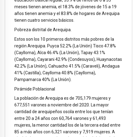
educación básica regular, 33.9% de niños de 6 a 35
meses tienen anemia, el 18.3% de jóvenes de 15 a 19
años tienen anemia y el 83.8% de hogares de Arequipa
tienen cuatro servicios básicos.
Pobreza distrital de Arequipa.
Estos son los 10 primeros distritos más pobres de la
región Arequipa. Puyca 52.2% (La Unión) Tisco 47.8%
(Caylloma), Alca 46.4% (La Unión), Tapay 43.1%
(Caylloma), Cayarani 42.9% (Condesuyos), Huaynacotas
42.2% (La Unión), Cahuacho 41.5% (Caraveli), Andagua
41% (Castilla), Caylloma 40.8% (Caylloma),
Pampamarca 40% (La Unión).
Pirámide Poblacional
La población de Arequipa es de 705,179 mujeres y
677,551 varones a noviembre del 2020. La mayor
cantidad de arequipeños oscila entre los que tenían
entre 20 a 24 años con 60,764 varones y 61,493
mujeres, la menor cantidad los de la tercera edad entre
85 a más años con 6,321 varones y 7,919 mujeres. A