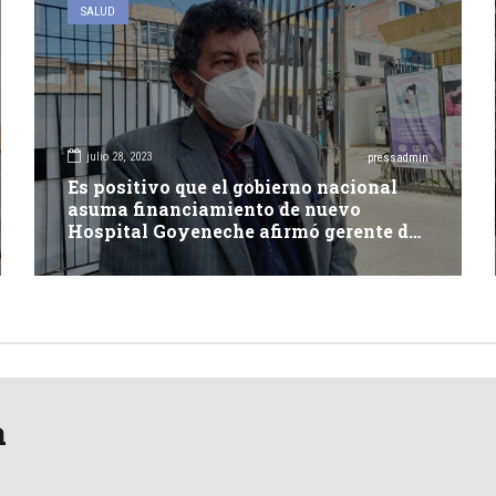
SALUD
julio 28, 2023
pressadmin
Es positivo que el gobierno nacional
asuma financiamiento de nuevo
Hospital Goyeneche afirmó gerente de
Salud
a