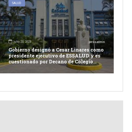
SALUD
julio 23, 2023
pressadmin
Gobierno designó a Cesar Linares como
presidente ejecutivo de ESSALUD y es
cuestionado por Decano de Colegio
Médico