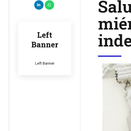
Salu
miér
inde
Left
Banner
Left Banner