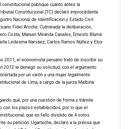
l constitucional publique cuanto antes la
Tribunal Constitucional (TC) declaró improcedente
stro Nacional de Identificación y Estado Civil
xicano Fidel Aroche. Culminada la deliberación,
rero Costa, Manuel Miranda Canales, Ernesto Blume
ianella Ledesma Narváez, Carlos Ramos Núñez y Eloy
o 2011, el economista peruano trató de inscribir su
 el 2012 le denegó su solicitud, con el argumento
oncertada por un varón y una mujer legalmente
stitucional de Lima, a cargo de la jueza Malbina
egando que, por una cuestión de forma y trámite
 con los plazos establecidos, por lo que el
stitucional, que en fallo dividido de 4 votos
e su petición. Ugarteche, declaró a la prensa que