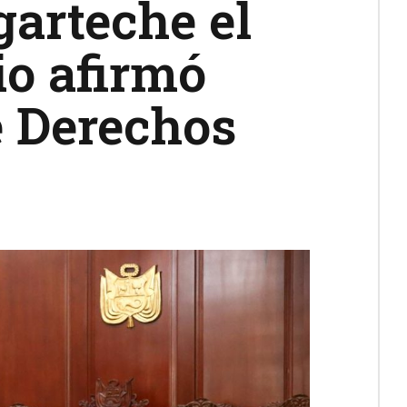
garteche el
io afirmó
e Derechos