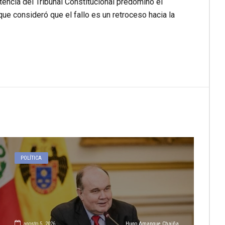
encia del Tribunal Constitucional predominó el
ue consideró que el fallo es un retroceso hacia la
POLÍTICA
agosto 5, 2026
Hugo Amanque Chaiña