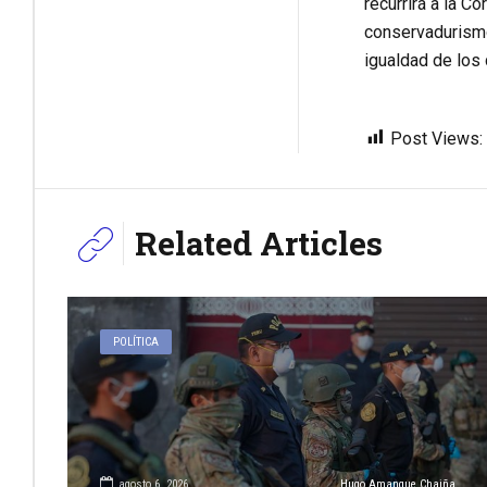
recurrirá a la C
conservadurismo 
igualdad de los
Post Views:
Related Articles
POLÍTICA
agosto 6, 2026
Hugo Amanque Chaiña