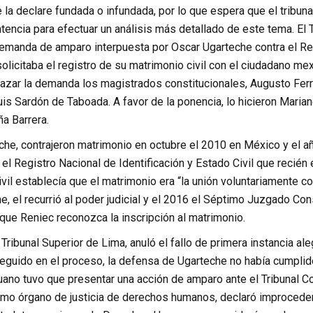
 la declare fundada o infundada, por lo que espera que el tribuna
encia para efectuar un análisis más detallado de este tema. El 
emanda de amparo interpuesta por Oscar Ugarteche contra el Regi
solicitaba el registro de su matrimonio civil con el ciudadano me
hazar la demanda los magistrados constitucionales, Augusto Fer
Luis Sardón de Taboada. A favor de la ponencia, lo hicieron Mar
a Barrera.
he, contrajeron matrimonio en octubre el 2010 en México y el añ
el Registro Nacional de Identificación y Estado Civil que recién
vil establecía que el matrimonio era “la unión voluntariamente c
e, el recurrió al poder judicial y el 2016 el Séptimo Juzgado Con
que Reniec reconozca la inscripción al matrimonio.
Tribunal Superior de Lima, anuló el fallo de primera instancia al
eguido en el proceso, la defensa de Ugarteche no había cumplido
no tuvo que presentar una acción de amparo ante el Tribunal Con
ximo órgano de justicia de derechos humanos, declaró improcedent