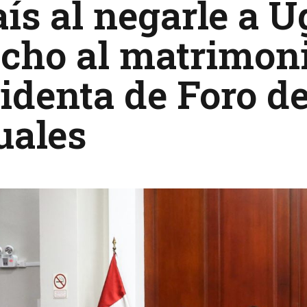
aís al negarle a U
cho al matrimon
identa de Foro d
uales