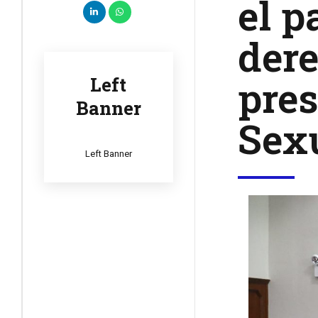
el p
dere
pres
Left
Banner
Sex
Left Banner