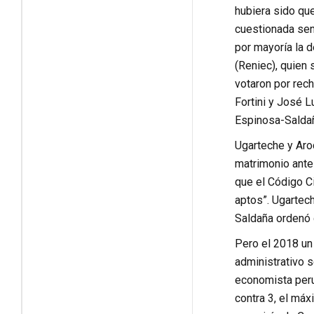
hubiera sido que
cuestionada sent
por mayoría la d
(Reniec), quien 
votaron por rec
Fortini y José 
Espinosa-Saldañ
Ugarteche y Aroc
matrimonio ante 
que el Código Ci
aptos”. Ugartech
Saldaña ordenó 
Pero el 2018 un 
administrativo s
economista perua
contra 3, el má