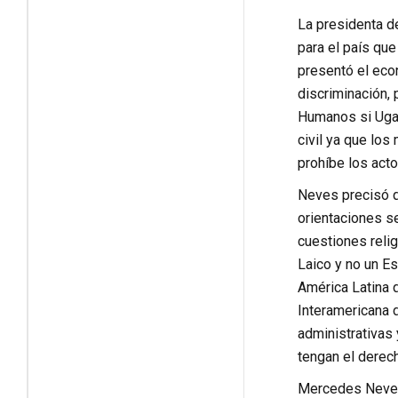
La presidenta d
para el país que
presentó el eco
discriminación,
Humanos si Ugar
civil ya que lo
prohíbe los acto
Neves precisó q
orientaciones s
cuestiones reli
Laico y no un E
América Latina 
Interamericana 
administrativas
tengan el derech
Mercedes Neves 