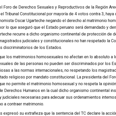
el Foro de Derechos Sexuales y Reproductivos de la Región Areq
 el Tribunal Constitucional por mayoría de 4 votos contra 3, ha
nomista Oscar Ugarteche negando el derecho al matrimonio hom
 por lo que aseguró que el Estado peruano será demandado y der
teche recurre a dicho organismo continental de protección de 
s magistrados judiciales y constitucionales no han respetado l
s discriminatorios de los Estados.
ue los matrimonios homosexuales no afectan en lo absoluto a l
exuales de las personas no pueden ser discriminados por los Es
giosas a las normas internacionales, no respetando los magistra
stado religioso por mandato constitucional. La presidenta del F
que no permite el matrimonio homosexual y no respeta la opinión
de Derechos Humanos en la cual dicho organismo continental inst
 y judiciales necesarias para adecuar sus ordenamientos intern
o a contraer matrimonio.
expresó su extrañeza que la sentencia del TC declare la acció