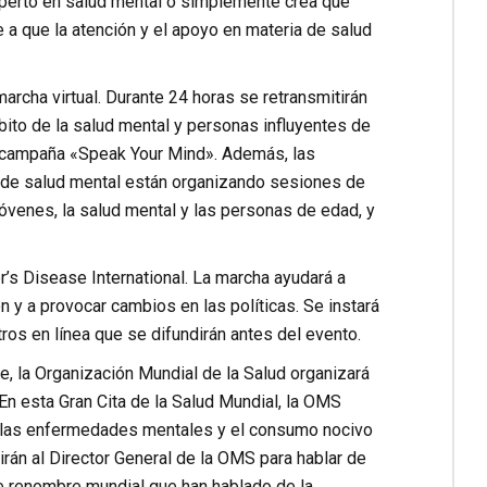
xperto en salud mental o simplemente crea que
de a que la atención y el apoyo en materia de salud
archa virtual. Durante 24 horas se retransmitirán
ito de la salud mental y personas influyentes de
la campaña «Speak Your Mind». Además, las
a de salud mental están organizando sesiones de
jóvenes, la salud mental y las personas de edad, y
s Disease International. La marcha ayudará a
 y a provocar cambios en las políticas. Se instará
tros en línea que se difundirán antes del evento.
e, la Organización Mundial de la Salud organizará
En esta Gran Cita de la Salud Mundial, la OMS
ir las enfermedades mentales y el consumo nocivo
rán al Director General de la OMS para hablar de
e renombre mundial que han hablado de la