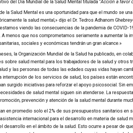
vo del Día Mundial de la Salud Mental titulada “
Acción a favor d
 de la Salud Mental es una oportunidad para que el mundo se una
óricamente la salud mental,» dijo el Dr. Tedros Adhanom Ghebrey
a estamos viendo las consecuencias de la pandemia de COVID-19 
io. A menos que nos comprometamos seriamente a aumentar la in
anitarias, sociales y económicas tendrán un gran alcance.»
eses, la Organización Mundial de la Salud ha publicado, en cola
 sobre salud mental para los trabajadores de la salud y otros tr
alud y las personas de todas las edades cuyas vidas hayan ca
a interrupción de los servicios de salud, los países están enco
han surgido iniciativas para reforzar el apoyo psicosocial. Sin e
necesidades de salud mental siguen sin atenderse. La respuesta 
 promoción, prevención y atención de la salud mental durante mu
an en promedio solo el 2% de sus presupuestos sanitarios en s
 asistencia internacional para el desarrollo en materia de salud 
el desarrollo en el ámbito de la salud. Esto ocurre a pesar de qu