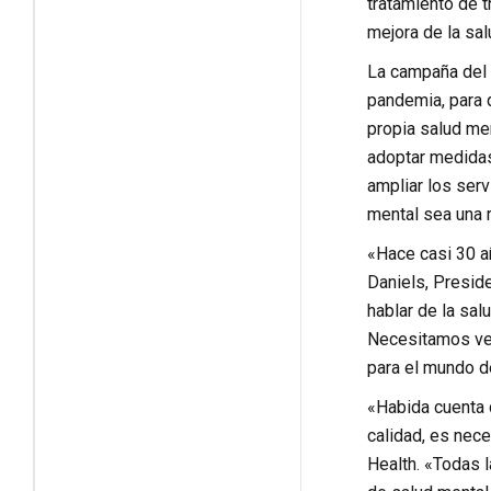
tratamiento de 
mejora de la sal
La campaña del D
pandemia, para q
propia salud me
adoptar medidas
ampliar los serv
mental sea una r
«Hace casi 30 añ
Daniels, Presid
hablar de la sa
Necesitamos ver
para el mundo d
«Habida cuenta 
calidad, es nece
Health. «Todas l