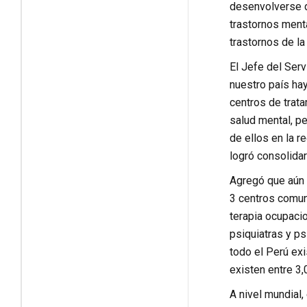
desenvolverse de
trastornos menta
trastornos de la
El Jefe del Serv
nuestro país hay
centros de trata
salud mental, p
de ellos en la r
logró consolida
Agregó que aún f
3 centros comun
terapia ocupacio
psiquiatras y ps
todo el Perú exi
existen entre 3,
A nivel mundial,