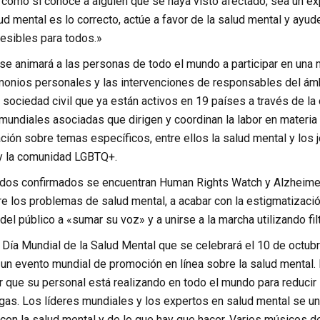
 como si conoce a alguien que se haya visto afectado, sea un e
alud mental es lo correcto, actúe a favor de la salud mental y ayu
esibles para todos.»
 se animará a las personas de todo el mundo a participar en una m
imonios personales y las intervenciones de responsables del ámb
a sociedad civil que ya están activos en 19 países a través de 
mundiales asociadas que dirigen y coordinan la labor en materi
ción sobre temas específicos, entre ellos la salud mental y los 
 y la comunidad LGBTQ+.
ados confirmados se encuentran Human Rights Watch y Alzheimer’
e los problemas de salud mental, a acabar con la estigmatización
el público a «sumar su voz» y a unirse a la marcha utilizando fil
Día Mundial de la Salud Mental que se celebrará el 10 de octubr
un evento mundial de promoción en línea sobre la salud mental. 
or que su personal está realizando en todo el mundo para reduc
gas. Los líderes mundiales y los expertos en salud mental se uni
on la salud mental y de lo que hay que hacer. Varios músicos d