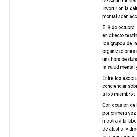
de salud mental
invertir en la s
mental sean acc
El 9 de octubre,
en directo test
los grupos de l
organizaciones 
una hora de dura
la salud mental
Entre los asoci
concienciar sobr
a los miembros d
Con ocasión del 
por primera vez 
mostrará la lab
de alcohol y dro
su compromiso c