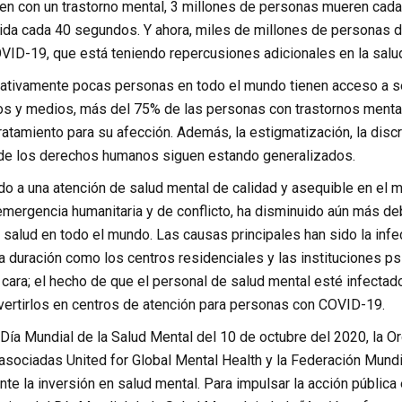
en con un trastorno mental, 3 millones de personas mueren cada
ida cada 40 segundos. Y ahora, miles de millones de personas d
ID-19, que está teniendo repercusiones adicionales en la salu
lativamente pocas personas en todo el mundo tienen acceso a se
os y medios, más del 75% de las personas con trastornos menta
ratamiento para su afección. Además, la estigmatización, la discri
 de los derechos humanos siguen estando generalizados.
do a una atención de salud mental de calidad y asequible en el m
emergencia humanitaria y de conflicto, ha disminuido aún más d
 salud en todo el mundo. Las causas principales han sido la infe
a duración como los centros residenciales y las instituciones ps
cara; el hecho de que el personal de salud mental esté infectado 
vertirlos en centros de atención para personas con COVID-19.
l Día Mundial de la Salud Mental del 10 de octubre del 2020, la Or
asociadas United for Global Mental Health y la Federación Mund
te la inversión en salud mental. Para impulsar la acción pública