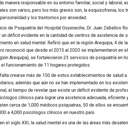
 manera responsable en su entorno familiar, social y laboral, a
les son varios, pero los más graves son, la esquizofrenia, los tr
 personalidad y los trastornos por ansiedad.
icio de Psiquiatría del Hospital Goyeneche, Dr. Juan Zeballos Rod
 un déficit evidente en la cantidad de centros de asistencia de 
miento en salud mental. Refirió que en la región Arequipa, 4 de 
ero reconoció que desde el 2015 al 2020 se implementaron en el
egión Arequipa), se fortalecieron 23 servicios de psiquiatría en h
r el funcionamiento de 11 hogares protegidos.
alta crearse más de 150 de estos establecimientos de salud a ni
itarios, además que aún no se han implementado en los existent
nal, al tiempo de revelar que existe un déficit evidente de prof
icólogos clínicos para lograr una asistencia adecuada, eficiente 
sten cerca de 1,000 médicos psiquiatras, 50 de ellos se encuent
000 a 4,000 psicólogos clínicos en nuestro país.
 en el siglo XXI, la salud mental es una de las áreas más desate