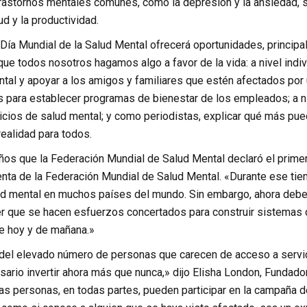
trastornos mentales comunes, como la depresión y la ansiedad, s
ud y la productividad.
ía Mundial de la Salud Mental ofrecerá oportunidades, principal
ue todos nosotros hagamos algo a favor de la vida: a nivel indi
ntal y apoyar a los amigos y familiares que estén afectados por
 para establecer programas de bienestar de los empleados; a n
icios de salud mental; y como periodistas, explicar qué más pue
ealidad para todos.
os que la Federación Mundial de Salud Mental declaró el primer D
enta de la Federación Mundial de Salud Mental. «Durante ese tie
lud mental en muchos países del mundo. Sin embargo, ahora debe
 que se hacen esfuerzos concertados para construir sistemas 
e hoy y de mañana.»
del elevado número de personas que carecen de acceso a servi
sario invertir ahora más que nunca,» dijo Elisha London, Fundado
as personas, en todas partes, pueden participar en la campaña d