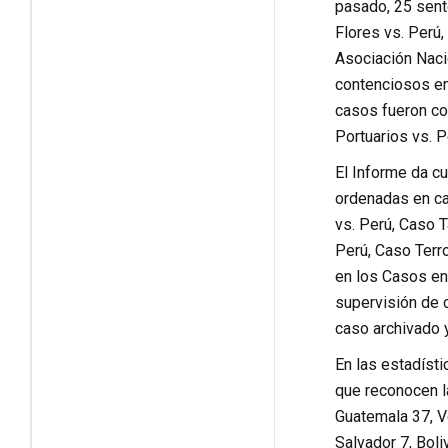
pasado, 25 sent
Flores vs. Perú
Asociación Naci
contenciosos en
casos fueron con
Portuarios vs. P
El Informe da cu
ordenadas en ca
vs. Perú, Caso 
Perú, Caso Terr
en los Casos en
supervisión de 
caso archivado 
En las estadíst
que reconocen l
Guatemala 37, Ve
Salvador 7, Boli