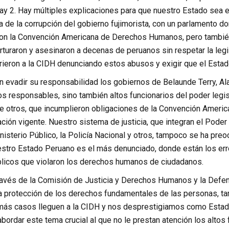
ay 2. Hay múltiples explicaciones para que nuestro Estado sea e
 de la corrupción del gobierno fujimorista, con un parlamento do
ron la Convención Americana de Derechos Humanos, pero también
rturaron y asesinaron a decenas de peruanos sin respetar la legi
rieron a la CIDH denunciando estos abusos y exigir que el Esta
evadir su responsabilidad los gobiernos de Belaunde Terry, Alan
os responsables, sino también altos funcionarios del poder legisl
e otros, que incumplieron obligaciones de la Convención Ameri
lación vigente. Nuestro sistema de justicia, que integran el Poder J
nisterio Público, la Policía Nacional y otros, tampoco se ha pre
stro Estado Peruano es el más denunciado, donde están los er
blicos que violaron los derechos humanos de ciudadanos.
ravés de la Comisión de Justicia y Derechos Humanos y la Defen
la protección de los derechos fundamentales de las personas, t
 más casos lleguen a la CIDH y nos desprestigiamos como Estado
bordar este tema crucial al que no le prestan atención los altos 