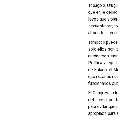
Tobago 2, Urugu
que en le década
leyes que viola
secuestraron, to
abogados, recur
Tampoco pueden 
solo ellos son l
autónomos, entr
Política y legis
de Estado, el Mi
qué razones nue
funcionarios pú
El Congreso a t
debe velar por 
para evitar que
apropiado para a