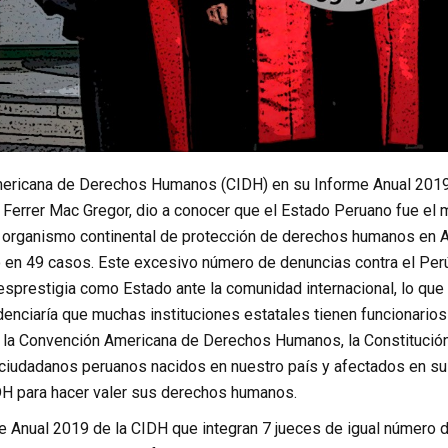
mericana de Derechos Humanos (CIDH) en su Informe Anual 2019 d
o Ferrer Mac Gregor, dio a conocer que el Estado Peruano fue e
 organismo continental de protección de derechos humanos en Am
en 49 casos. Este excesivo número de denuncias contra el Perú 
prestigia como Estado ante la comunidad internacional, lo que d
idenciaría que muchas instituciones estatales tienen funcionari
 la Convención Americana de Derechos Humanos, la Constitución Po
 ciudadanos peruanos nacidos en nuestro país y afectados en sus
IDH para hacer valer sus derechos humanos.
e Anual 2019 de la CIDH que integran 7 jueces de igual número 