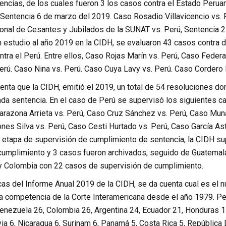
encias, de los cuales fueron 3 los casos contra el Estado Perua
, Sentencia 6 de marzo del 2019. Caso Rosadio Villavicencio vs.
onal de Cesantes y Jubilados de la SUNAT vs. Perú, Sentencia 
 estudio al año 2019 en la CIDH, se evaluaron 43 casos contra d
tra el Perú. Entre ellos, Caso Rojas Marín vs. Perú, Caso Feder
erú. Caso Nina vs. Perú. Caso Cuya Lavy vs. Perú. Caso Cordero 
enta que la CIDH, emitió el 2019, un total de 54 resoluciones d
da sentencia. En el caso de Perú se supervisó los siguientes 
Tarazona Arrieta vs. Perú, Caso Cruz Sánchez vs. Perú, Caso Mun
ones Silva vs. Perú, Caso Cesti Hurtado vs. Perú, Caso García A
 etapa de supervisión de cumplimiento de sentencia, la CIDH su
cumplimiento y 3 casos fueron archivados, seguido de Guatemal
y Colombia con 22 casos de supervisión de cumplimiento.
icas del Informe Anual 2019 de la CIDH, se da cuenta cual es el
a competencia de la Corte Interamericana desde el año 1979. Pe
nezuela 26, Colombia 26, Argentina 24, Ecuador 21, Honduras 15,
via 6, Nicaragua 6, Surinam 6, Panamá 5, Costa Rica 5, República 