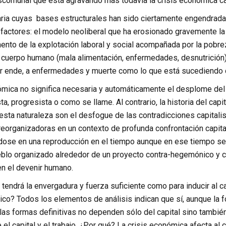
comunal que está agravando más todavía la crisis económica cap
taria cuyas bases estructurales han sido ciertamente engendrad
factores: el modelo neoliberal que ha erosionado gravemente la 
mento de la explotación laboral y social acompañada por la pob
l cuerpo humano (mala alimentación, enfermedades, desnutrición) 
por ende, a enfermedades y muerte como lo que está sucediendo c
ómica no significa necesaria y automáticamente el desplome del 
ta, progresista o como se llame. Al contrario, la historia del ca
sta naturaleza son el desfogue de las contradicciones capitalis
eorganizadoras en un contexto de profunda confrontación capital
ndose en una reproducción en el tiempo aunque en ese tiempo se
eblo organizado alrededor de un proyecto contra-hegemónico y co
n el devenir humano.
s tendrá la envergadura y fuerza suficiente como para inducir al 
o? Todos los elementos de análisis indican que sí, aunque la fo
 las formas definitivas no dependen sólo del capital sino también
 el capital y el trabajo. ¿Por qué? La crisis económica afecta al c