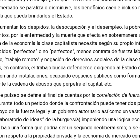
mercado se paraliza o disminuye, los beneficios caen e incluso m
a que pueda brindarles el Estado.
umentan los despidos, la desocupación y el desempleo, la pobr
os, por la enfermedad y la muerte que afecta en sobremanera a 
 de la economía la clase capitalista necesita según su propio 
pidos “perfectos” o no “perfectos”, menos contrata de fuerza lab
jo, “trabajo remoto” y negación de derechos sociales de la clase t
, en contrario, el trabajo busca defenderse exigiendo al Estado o
omando instalaciones, ocupando espacios públicos como formas
te la cadena de abusos que perpetra el capital, etc.
e pulseo se define al final de cuentas por la
correlación de fuerz
rante todo un periodo donde la confrontación puede tener dos pos
poyo de la fuerza legal y un gobierno autoritario así como un vas
laboratorio de ideas” de la burguesía) imponiendo una lógica ec
al bajo una forma que podría ser un segundo neoliberalismo; o se
con respeto a la propiedad privada y la economía de mercado con 