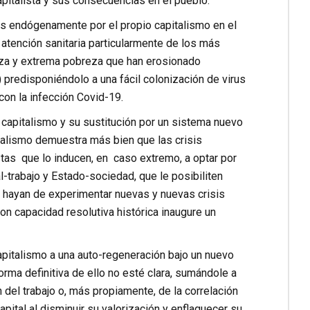
italista y sus consecuencias en el pueblo.
as endógenamente por el propio capitalismo en el
atención sanitaria particularmente de los más
reza y extrema pobreza que han erosionado
predisponiéndolo a una fácil colonización de virus
on la infección Covid-19.
capitalismo y su sustitución por un sistema nuevo
pitalismo demuestra más bien que las crisis
tas que lo inducen, en caso extremo, a optar por
-trabajo y Estado-sociedad, que le posibiliten
 hayan de experimentar nuevas y nuevas crisis
n capacidad resolutiva histórica inaugure un
capitalismo a una auto-regeneración bajo un nuevo
rma definitiva de ello no esté clara, sumándole a
 del trabajo o, más propiamente, de la correlación
apital al disminuir su valorización y enflaquecer su