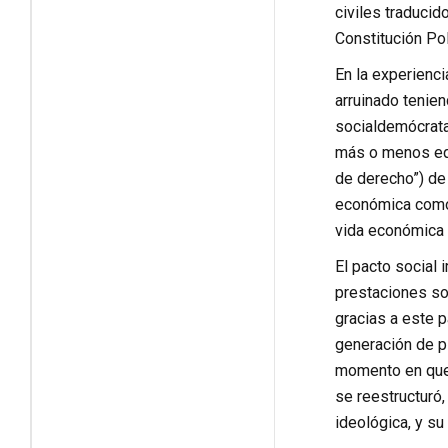
civiles traducid
Constitución Pol
En la experienci
arruinado tenien
socialdemócratas
más o menos equ
de derecho”) de
económica como l
vida económica y
El pacto social 
prestaciones so
gracias a este p
generación de pl
momento en que, 
se reestructuró,
ideológica, y s