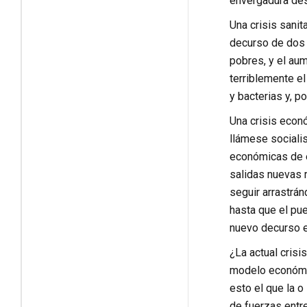
envergadura des
Una crisis sani
decurso de dos 
pobres, y el au
terriblemente e
y bacterias y, 
Una crisis econ
llámese socialis
económicas de e
salidas nuevas r
seguir arrastrá
hasta que el pu
nuevo decurso e
¿La actual crisi
modelo económic
esto el que la o
de fuerzas entre