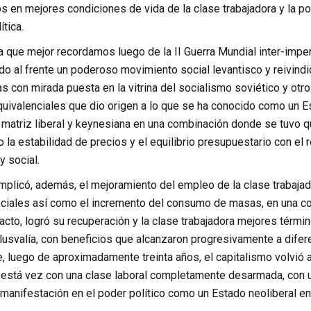
os en mejores condiciones de vida de la clase trabajadora y la p
ítica.
a que mejor recordamos luego de la II Guerra Mundial inter-imper
do al frente un poderoso movimiento social levantisco y reivindi
 con mirada puesta en la vitrina del socialismo soviético y otr
ivalenciales que dio origen a lo que se ha conocido como un Es
 matriz liberal y keynesiana en una combinación donde se tuvo q
a estabilidad de precios y el equilibrio presupuestario con el 
 social.
implicó, además, el mejoramiento del empleo de la clase trabajado
ciales así como el incremento del consumo de masas, en una coy
acto, logró su recuperación y la clase trabajadora mejores términ
usvalía, con beneficios que alcanzaron progresivamente a difere
luego de aproximadamente treinta años, el capitalismo volvió a e
 está vez con una clase laboral completamente desarmada, con un
u manifestación en el poder político como un Estado neoliberal e