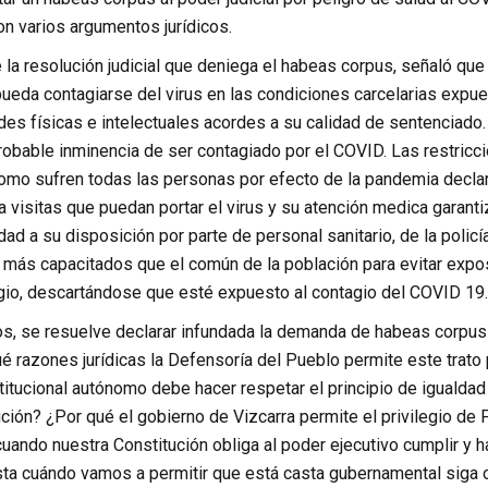
on varios argumentos jurídicos.
 la resolución judicial que deniega el habeas corpus, señaló que 
pueda contagiarse del virus en las condiciones carcelarias expue
ades físicas e intelectuales acordes a su calidad de sentenciado. 
obable inminencia de ser contagiado por el COVID. Las restricci
como sufren todas las personas por efecto de la pandemia declar
 visitas que puedan portar el virus y su atención medica garanti
ad a su disposición por parte de personal sanitario, de la policí
 más capacitados que el común de la población para evitar expos
gio, descartándose que esté expuesto al contagio del COVID 19.
os, se resuelve declarar infundada la demanda de habeas corpus 
é razones jurídicas la Defensoría del Pueblo permite este trato 
tucional autónomo debe hacer respetar el principio de igualdad 
ción? ¿Por qué el gobierno de Vizcarra permite el privilegio de
uando nuestra Constitución obliga al poder ejecutivo cumplir y ha
sta cuándo vamos a permitir que está casta gubernamental siga o