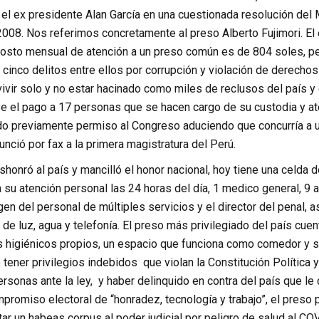
el ex presidente Alan García en una cuestionada resolución del M
 2008. Nos referimos concretamente al preso Alberto Fujimori. E
costo mensual de atención a un preso común es de 804 soles, per
 cinco delitos entre ellos por corrupción y violación de derech
 vivir solo y no estar hacinado como miles de reclusos del país 
ye el pago a 17 personas que se hacen cargo de su custodia y a
ndo previamente permiso al Congreso aduciendo que concurría a un
nció por fax a la primera magistratura del Perú.
shonró al país y mancilló el honor nacional, hoy tiene una celda 
 su atención personal las 24 horas del día, 1 medico general, 9
gen del personal de múltiples servicios y el director del penal,
 de luz, agua y telefonía. El preso más privilegiado del país cu
s higiénicos propios, un espacio que funciona como comedor y sa
 tener privilegios indebidos que violan la Constitución Política 
ersonas ante la ley, y haber delinquido en contra del país que le 
mpromiso electoral de “honradez, tecnología y trabajo”, el preso p
tar un habeas corpus al poder judicial por peligro de salud al 