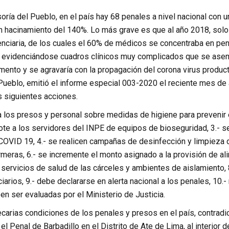
ría del Pueblo, en el país hay 68 penales a nivel nacional con 
n hacinamiento del 140%. Lo más grave es que al año 2018, solo 
enciaria, de los cuales el 60% de médicos se concentraba en pen
ís, evidenciándose cuadros clínicos muy complicados que se as
ento y se agravaría con la propagación del corona virus product
Pueblo, emitió el informe especial 003-2020 el reciente mes de 
s siguientes acciones.
 a los presos y personal sobre medidas de higiene para prevenir 
ote a los servidores del INPE de equipos de bioseguridad, 3.- se
COVID 19, 4.- se realicen campañas de desinfección y limpieza d
meras, 6.- se incremente el monto asignado a la provisión de al
 servicios de salud de las cárceles y ambientes de aislamiento,
iarios, 9.- debe declararse en alerta nacional a los penales, 10
en ser evaluadas por el Ministerio de Justicia.
arias condiciones de los penales y presos en el país, contradic
el Penal de Barbadillo en el Distrito de Ate de Lima, al interior