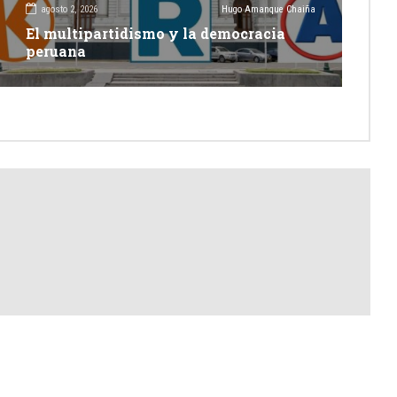
agosto 2, 2026
Hugo Amanque Chaiña
El multipartidismo y la democracia
peruana