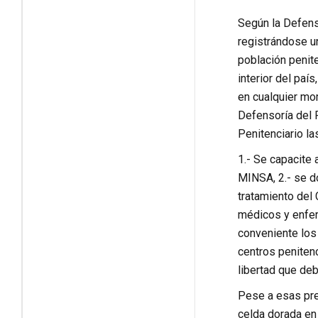
Según la Defenso
registrándose u
población penit
interior del pa
en cualquier mom
Defensoría del 
Penitenciario la
1.- Se capacite
MINSA, 2.- se d
tratamiento del 
médicos y enfer
conveniente los
centros penitenc
libertad que deb
Pese a esas prec
celda dorada en 