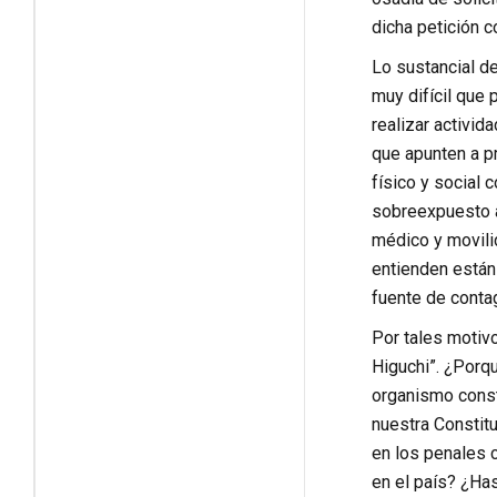
dicha petición c
Lo sustancial de
muy difícil que 
realizar activid
que apunten a pr
físico y social 
sobreexpuesto a
médico y movilid
entienden están
fuente de conta
Por tales motiv
Higuchi”. ¿Porqu
organismo consti
nuestra Constitu
en los penales c
en el país? ¿Ha