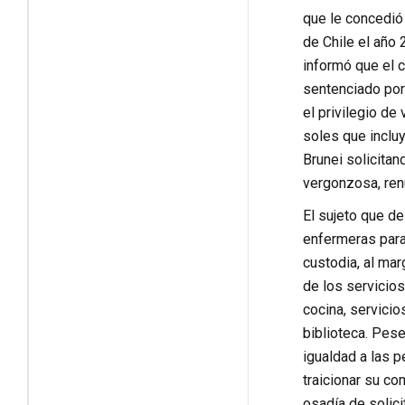
que le concedió 
de Chile el año
informó que el 
sentenciado por
el privilegio de
soles que inclu
Brunei solicita
vergonzosa, renu
El sujeto que de
enfermeras para
custodia, al mar
de los servicios
cocina, servicio
biblioteca. Pese
igualdad a las p
traicionar su co
osadía de solici