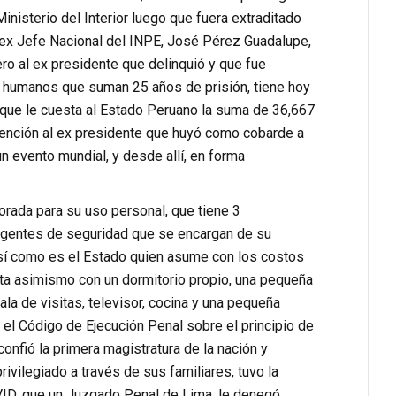
inisterio del Interior luego que fuera extraditado
l ex Jefe Nacional del INPE, José Pérez Guadalupe,
o al ex presidente que delinquió y que fue
os humanos que suman 25 años de prisión, tiene hoy
y que le cuesta al Estado Peruano la suma de 36,667
tención al ex presidente que huyó como cobarde a
 evento mundial, y desde allí, en forma
dorada para su uso personal, que tiene 3
 agentes de seguridad que se encargan de su
 así como es el Estado quien asume con los costos
enta asimismo con un dormitorio propio, una pequeña
la de visitas, televisor, cocina y una pequeña
y el Código de Ejecución Penal sobre el principio de
confió la primera magistratura de la nación y
rivilegiado a través de sus familiares, tuvo la
COVID, que un Juzgado Penal de Lima, le denegó