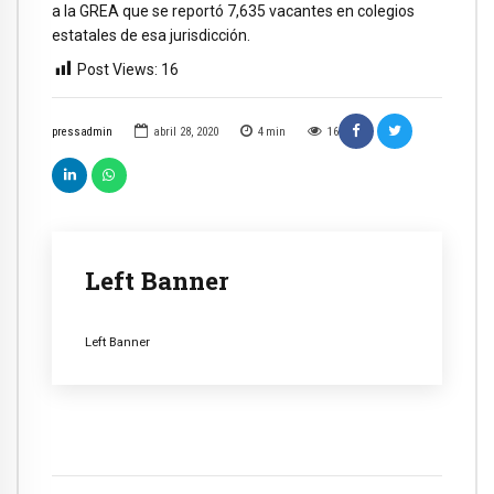
a la GREA que se reportó 7,635 vacantes en colegios
estatales de esa jurisdicción.
Post Views:
16
pressadmin
abril 28, 2020
4
min
16
Left Banner
Left Banner