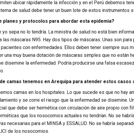
rmiten ubicar rápidamente la infección y en el Perú debemos te
tema de salud debe tener un buen lote de estos instrumentos si 
e planes y protocolos para abordar esta epidemia?
e yo sepa no lo tendría. La ministra de salud no está bien informa
 las máscaras N95. Hay dos tipos de máscaras. Unas son para p
pacientes con enfermedades. Ellos deben tener siempre sus más
r una muy buena dotación de máscaras simples que no están hec
 se disemine la enfermedad. Podría producirse una falsa escase
o.
 de camas tenemos en Arequipa para atender estos casos s
enemos camas en los hospitales. Lo que sucede es que no hay a
lamiento y se corre el riesgo que la enfermedad se disemine. Un
ial que debe ser hermética con circulación de aire propio con fi
erméticas que los nosocomios actuales no tendrían. No se habría
ivas necesarias para el MINSA y ESSALUD. No se habría separad
 UCI de los nosocomios.