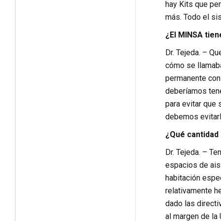
hay Kits que pe
más. Todo el sis
¿El MINSA tien
Dr. Tejeda. – Qu
cómo se llamaba
permanente con 
deberíamos tene
para evitar que
debemos evitarl
¿Qué cantidad
Dr. Tejeda. – T
espacios de ais
habitación espec
relativamente h
dado las direct
al margen de la