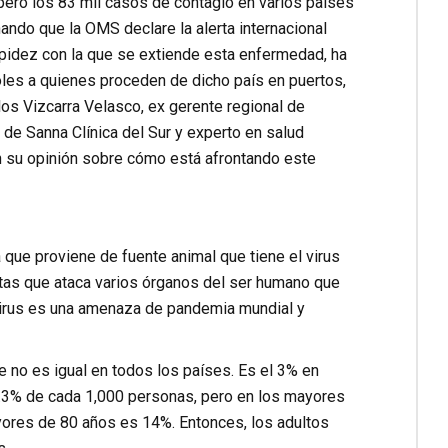
eró los 83 mil casos de contagio en varios países
nando que la OMS declare la alerta internacional
apidez con la que se extiende esta enfermedad, ha
les a quienes proceden de dicho país en puertos,
los Vizcarra Velasco, ex gerente regional de
de Sanna Clínica del Sur y experto en salud
an su opinión sobre cómo está afrontando este
 que proviene de fuente animal que tiene el virus
ltas que ataca varios órganos del ser humano que
 virus es una amenaza de pandemia mundial y
e no es igual en todos los países. Es el 3% en
0.3% de cada 1,000 personas, pero en los mayores
yores de 80 años es 14%. Entonces, los adultos