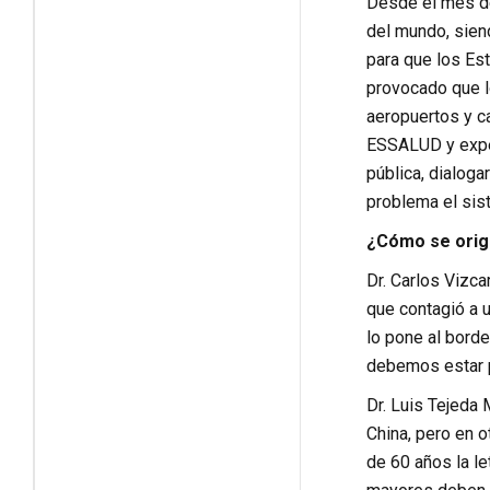
Desde el mes de
del mundo, siend
para que los Es
provocado que l
aeropuertos y ca
ESSALUD y expert
pública, dialoga
problema el sis
¿Cómo se origi
Dr. Carlos Vizca
que contagió a 
lo pone al bord
debemos estar p
Dr. Luis Tejeda 
China, pero en 
de 60 años la l