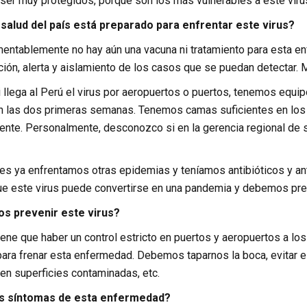
er muy protegidos, porque son los más vulnerables a este viru
 salud del país está preparado para enfrentar este virus?
amentablemente no hay aún una vacuna ni tratamiento para esta e
ción, alerta y aislamiento de los casos que se puedan detectar
Si llega al Perú el virus por aeropuertos o puertos, tenemos equip
las dos primeras semanas. Tenemos camas suficientes en los h
ente. Personalmente, desconozco si en la gerencia regional de s
tes ya enfrentamos otras epidemias y teníamos antibióticos y ant
ue este virus puede convertirse en una pandemia y debemos prep
 prevenir este virus?
Tiene que haber un control estricto en puertos y aeropuertos a l
para frenar esta enfermedad. Debemos taparnos la boca, evitar es
en superficies contaminadas, etc.
os síntomas de esta enfermedad?