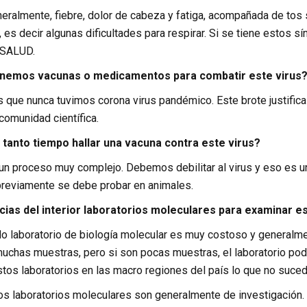
eneralmente, fiebre, dolor de cabeza y fatiga, acompañada de t
 es decir algunas dificultades para respirar. Si se tiene estos sí
SSALUD.
enemos vacunas o medicamentos para combatir este virus
 Es que nunca tuvimos corona virus pandémico. Este brote justif
comunidad científica.
 tanto tiempo hallar una vacuna contra este virus?
s un proceso muy complejo. Debemos debilitar al virus y eso es
reviamente se debe probar en animales.
cias del interior laboratorios moleculares para examinar es
odo laboratorio de biología molecular es muy costoso y general
muchas muestras, pero si son pocas muestras, el laboratorio pod
tos laboratorios en las macro regiones del país lo que no suced
 Los laboratorios moleculares son generalmente de investigación