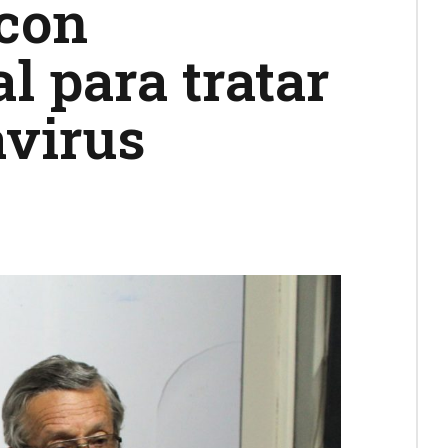
 con
l para tratar
avirus