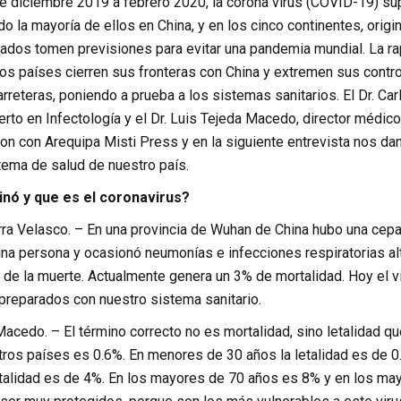
 diciembre 2019 a febrero 2020, la corona virus (COVID-19) sup
o la mayoría de ellos en China, y en los cinco continentes, origi
tados tomen previsiones para evitar una pandemia mundial. La r
os países cierren sus fronteras con China y extremen sus contro
rreteras, poniendo a prueba a los sistemas sanitarios. El Dr. Car
o en Infectología y el Dr. Luis Tejeda Macedo, director médico 
ron con Arequipa Misti Press y en la siguiente entrevista nos d
tema de salud de nuestro país.
nó y que es el coronavirus?
rra Velasco. – En una provincia de Wuhan de China hubo una cepa
una persona y ocasionó neumonías e infecciones respiratorias a
e de la muerte. Actualmente genera un 3% de mortalidad. Hoy el
reparados con nuestro sistema sanitario.
Macedo. – El término correcto no es mortalidad, sino letalidad qu
otros países es 0.6%. En menores de 30 años la letalidad es de 
etalidad es de 4%. En los mayores de 70 años es 8% y en los ma