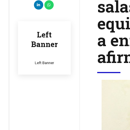
sala
equi
a en
Left
Banner
afi
Left Banner