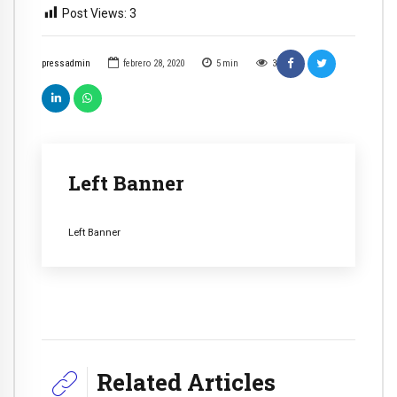
Post Views:
3
pressadmin
febrero 28, 2020
5
min
3
Left Banner
Left Banner
Related Articles