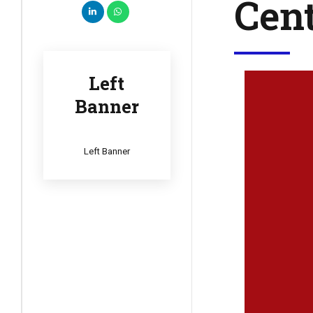
Cent
Left
Banner
Left Banner