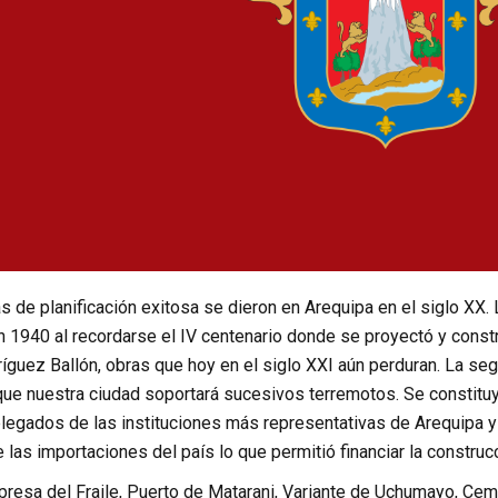
 de planificación exitosa se dieron en Arequipa en el siglo XX. L
n 1940 al recordarse el IV centenario donde se proyectó y constr
íguez Ballón, obras que hoy en el siglo XXI aún perduran. La seg
que nuestra ciudad soportará sucesivos terremotos. Se constituyó
elegados de las instituciones más representativas de Arequipa y
 las importaciones del país lo que permitió financiar la construc
represa del Fraile, Puerto de Matarani, Variante de Uchumayo, Cem