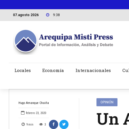
07.agosto 2026
9:38
Locales
Economía
Internacionales
Cu
OPINIÓN
Hugo Amanque Chaiña
Un A
febrero 23, 2020
9
min
3