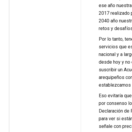
ese año nuestra
2017 realizado 
2040 año nuestr
retos y desafíos
Por lo tanto, t
servicios que es
nacional y a la
desde hoy y no 
suscribir un Acu
arequipeños con
establezcamos n
Eso evitaría qu
por consenso lo
Declaración de P
para ver si está
señale con preci