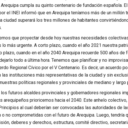
 Arequipa cumpla su quinto centenario de fundación española. El
por el INEI informó que en Arequipa teníamos más de un millón t
a ciudad superará los tres millones de habitantes convirtiéndono
.
enemos que proyectar desde hoy nuestras necesidades colectivas
 lo más urgente. A corto plazo, cuando el año 2021 nuestra patr
rgo plazo, cuando en el año 2040 Arequipa recuerde 500 años de 
dejarlo todo a última hora. Tenemos que planificar y no improvis
erdo Regional Cívico por el V Centenario. Es decir, un acuerdo p
 las instituciones más representativas de la ciudad y sin exclu
uestras políticas regionales y provinciales de mediano y largo 
e los futuros alcaldes provinciales y gobernadores regionales i
s arequipeños prioricemos hacia el 2040. Este anhelo colectivo
rincipios al cual deberían ser convocadas las autoridades de la
n o no comprometidas con el futuro de Arequipa. Luego, tendría 
sión, deberes y derechos, estructura, comité directivo, secretar