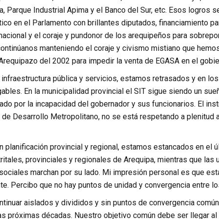
, Parque Industrial Apima y el Banco del Sur, etc. Esos logros 
tico en el Parlamento con brillantes diputados, financiamiento 
 nacional y el coraje y pundonor de los arequipeños para sobrep
 continúanos manteniendo el coraje y civismo mistiano que hemo
 Arequipazo del 2002 para impedir la venta de EGASA en el gobie
 infraestructura pública y servicios, estamos retrasados y en lo
ables. En la municipalidad provincial el SIT sigue siendo un sue
gado por la incapacidad del gobernador y sus funcionarios. El i
de Desarrollo Metropolitano, no se está respetando a plenitud a
n planificación provincial y regional, estamos estancados en el ú
ritales, provinciales y regionales de Arequipa, mientras que las
sociales marchan por su lado. Mi impresión personal es que est
nte. Percibo que no hay puntos de unidad y convergencia entre l
inuar aislados y divididos y sin puntos de convergencia común.
las próximas décadas. Nuestro objetivo común debe ser llegar a