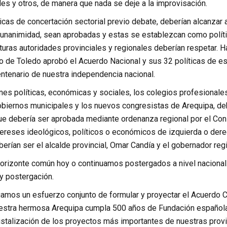
es y otros, de manera que nada se deje a la improvisación.
cas de concertación sectorial previo debate, deberían alcanzar 
unanimidad, sean aprobadas y estas se establezcan como polític
turas autoridades provinciales y regionales deberían respetar. 
o de Toledo aprobó el Acuerdo Nacional y sus 32 políticas de e
entenario de nuestra independencia nacional.
es políticas, económicas y sociales, los colegios profesionales,
gobiernos municipales y los nuevos congresistas de Arequipa, 
e debería ser aprobada mediante ordenanza regional por el Cons
tereses ideológicos, políticos o económicos de izquierda o der
erían ser el alcalde provincial, Omar Candía y el gobernador reg
orizonte común hoy o continuamos postergados a nivel nacional.
y postergación.
amos un esfuerzo conjunto de formular y proyectar el Acuerdo Cí
stra hermosa Arequipa cumpla 500 años de Fundación española.
ristalización de los proyectos más importantes de nuestras prov