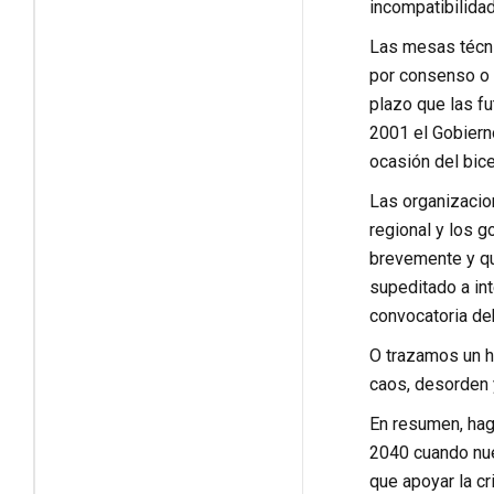
incompatibilidad
Las mesas técni
por consenso o 
plazo que las fu
2001 el Gobiern
ocasión del bic
Las organizacion
regional y los 
brevemente y qu
supeditado a in
convocatoria deb
O trazamos un h
caos, desorden 
En resumen, hag
2040 cuando nue
que apoyar la c